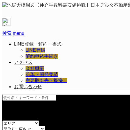
検索
menu
LINE登録・解約・書式
LINE登録
解約申込手続き
アクセス
会社概要
沿革・開発実績
主要取引先・提携
お問い合わせ
and
or