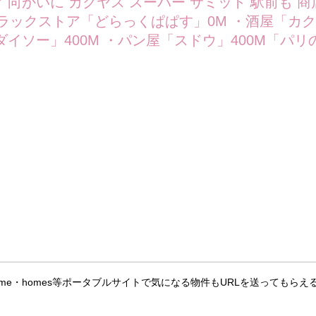
home・homes等ポータブルサイトで気になる物件もURLを送ってもら