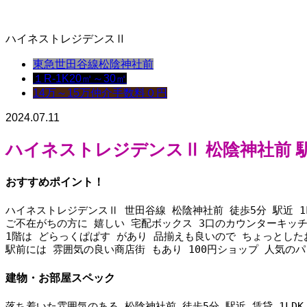
ハイネストレジデンスⅡ
東急世田谷線
松陰神社前
１R-1K
20㎡～30㎡
14万～15万
仲介手数料０円
2024.07.11
ハイネストレジデンスⅡ
松陰神社前 駅
おすすめポイント！
ハイネストレジデンスⅡ 世田谷線 松陰神社前 徒歩5分 駅近 1
ご不在がちの方に 嬉しい 宅配ボックス 3口のカウンターキッチ
1階は どらっくぱぱす があり 品揃えも良いので ちょっとし
駅前には 雰囲気の良い商店街 もあり 100円ショップ 人気のパ
建物・お部屋スペック
落ち着いた雰囲気のある 松陰神社前 徒歩5分 駅近 賃貸 1LDK