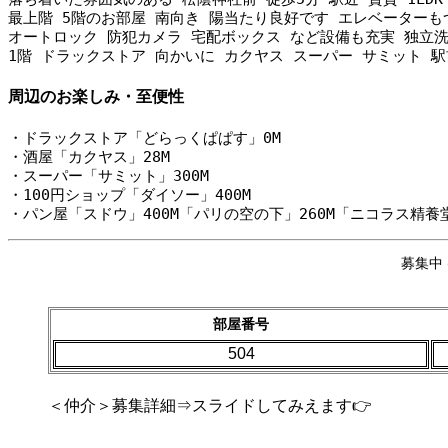
最上階 5階のお部屋 南向き 陽当たり良好です エレベーターも
オートロック 防犯カメラ 宅配ボックス など設備も充実 独立洗
1階 ドラックストア 向かいに カクヤス スーパー サミット 
周辺のお楽しみ・至便性
・ドラックストア「どらっくぱぱす」0M
・酒屋「カクヤス」28M
・スーパー「サミット」300M
・100円ショップ「ダイソー」400M
・パン屋「スドウ」400M「パリの空の下」260M「ニコラス精養堂
募集中
部屋番号
504
＜仲介＞募集詳細⇒スライドしてみえます👉