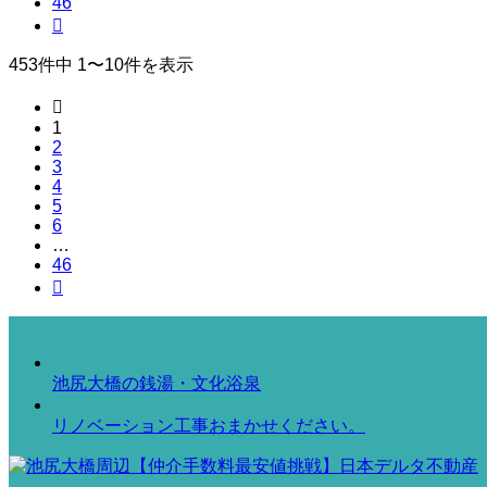
46

453件中 1〜10件を表示

1
2
3
4
5
6
…
46

池尻大橋の銭湯・文化浴泉
リノベーション工事おまかせください。