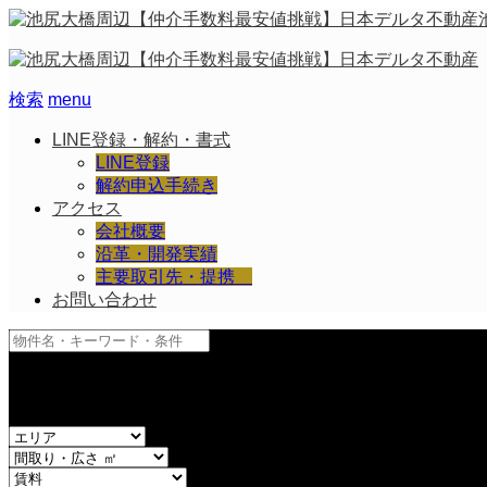
検索
menu
LINE登録・解約・書式
LINE登録
解約申込手続き
アクセス
会社概要
沿革・開発実績
主要取引先・提携
お問い合わせ
and
or