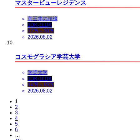
マスタービューレジデンス
京王井の頭線
1DK-1LDK
27万～28万
2026.08.02
コスモグラシア学芸大学
学芸大学
1DK-1LDK
14万～15万
2026.08.02
1
2
3
4
5
6
…