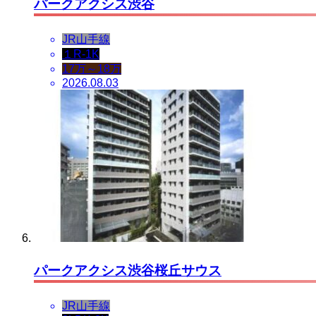
パークアクシス渋谷
JR山手線
１R-1K
17万～18万
2026.08.03
パークアクシス渋谷桜丘サウス
JR山手線