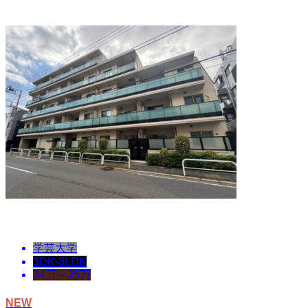
学芸大学
3DK-3LDK
34万～35万
NEW