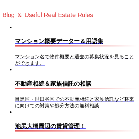
Blog ＆ Useful Real Estate Rules
マンション概要データー＆用語集
マンション名で物件概要と過去の募集状況を見ること
ができます。
不動産相続＆家族信託の相談
目黒区・世田谷区での不動産相続と家族信託など将来
に向けての対策や処分方法の無料相談
池尻大橋周辺の賃貸管理！