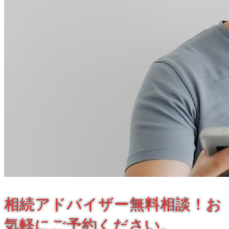
相続アドバイザー無料相談！お
気軽にご予約ください。