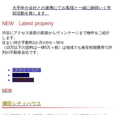
大手仲介会社との連携にてお客様と一緒に納得いく売
却活動を致します。
NEW Latest property
渋谷にアクセス抜群の新築からヴィンテージまで物件をご紹介
します。
住まい仲介手数料1か月の0％～50％
（10万以下の賃料は一律5万＋税）は地域でも格安初期費用で評
判の不動産会社です。
東急田園都市線
2LDK-3K
29万～30万
NEW
瀬田シティハウス