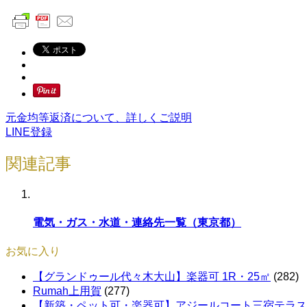
元金均等返済について、詳しくご説明
LINE登録
関連記事
電気・ガス・水道・連絡先一覧（東京都）
お気に入り
【グランドゥール代々木大山】楽器可 1R・25㎡
(282)
Rumah上用賀
(277)
【新築・ペット可・楽器可】アジールコート三宿テラス