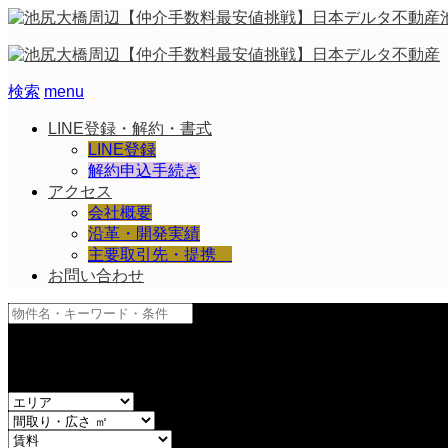
検索
menu
LINE登録・解約・書式
LINE登録
解約申込手続き
アクセス
会社概要
沿革・開発実績
主要取引先・提携
お問い合わせ
and
or