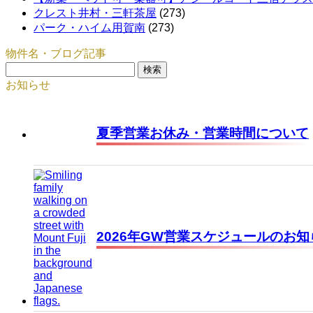
クレスト井村・三軒茶屋
(273)
パーク・ハイム用賀南
(273)
物件名・ブログ記事
検
索:
お知らせ
夏季営業お休み・営業時間について
2026年GW営業スケジュールのお知