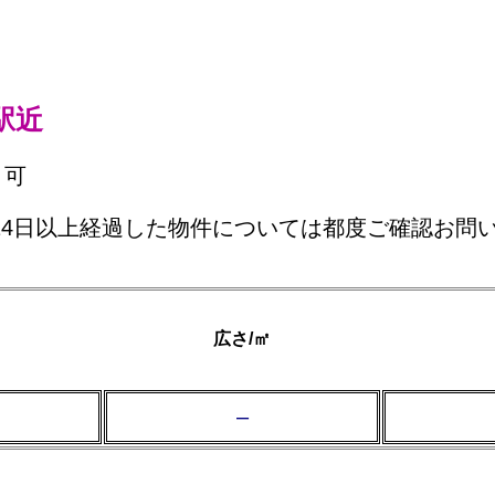
駅近
ト可
ら14日以上経過した物件については都度ご確認お問
広さ/㎡
–