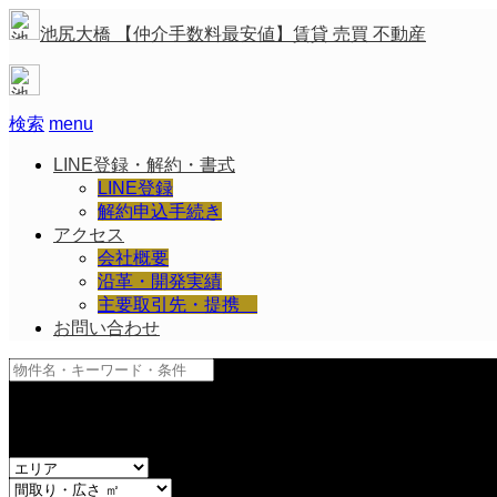
池尻大橋 【仲介手数料最安値】賃貸 売買 不動産
検索
menu
LINE登録・解約・書式
LINE登録
解約申込手続き
アクセス
会社概要
沿革・開発実績
主要取引先・提携
お問い合わせ
and
or