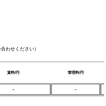
い合わせください）
賃料/円
管理料/円
–
–