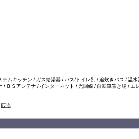
ステムキッチン / ガス給湯器 / バス/トイレ別 / 追炊きバス / 温水
ナ / ＢＳアンテナ / インターネット / 光回線 / 自転車置き場 /
1匹迄