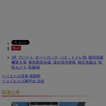
1R
,
アパート
,
オートロック
,
バス・トイレ別
,
室内洗濯
機置き場
,
東急世田谷線
,
温水洗浄便座
,
独立洗面台
,
防
犯カメラ
,
駐輪場
ベリエール弦巻 桜新町
ジョイヒルズ南平台 渋谷
関連記事