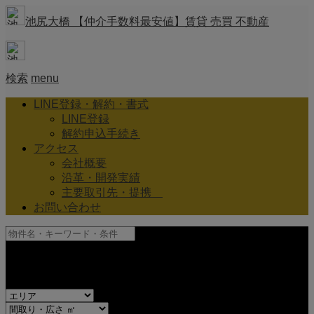
池尻大橋 【仲介手数料最安値】賃貸 売買 不動産
検索
menu
LINE登録・解約・書式
LINE登録
解約申込手続き
アクセス
会社概要
沿革・開発実績
主要取引先・提携
お問い合わせ
and
or