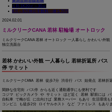
東急世田谷線
若林
１R-1K
20㎡～30㎡
8万～9万
仲介手数料一律５万円
2024.02.01
ミルクリークCANA 若林 駐輪場 オートロック
ミルクリークCANA 若林 オートロック 一人暮らし かわいい外観
独立洗面台
若林 かわいい外観 一人暮らし 若林折返所 バス
停 サミット
ミルクリークCANA 若林 徒歩7分 渋谷行 バス 始発点 若林
閑静な住宅街 バス停 からも近く通勤通学にも便利です

コジマ ビックカメラ や サミット ほど近く 若林 駅前には パ
自転車 で梅が丘 に出向けば 業務スーパー もあり 生活環境も良
コンビニ も徒歩2分 ロイヤルホスト など ファミレス もあり