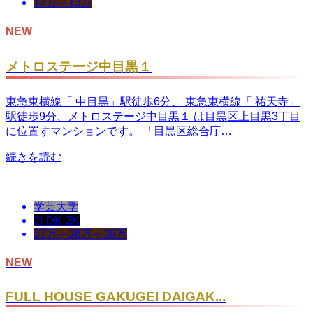
12万～13万
NEW
メトロステージ中目黒１
東急東横線「 中目黒」駅徒歩6分、 東急東横線「 祐天寺」
駅徒歩9分、メトロステージ中目黒１ は目黒区上目黒3丁目
に位置すマンションです。 「目黒区総合庁…
続きを読む
学芸大学
2LDK-3K
37万～38万～39万
NEW
FULL HOUSE GAKUGEI DAIGAK...