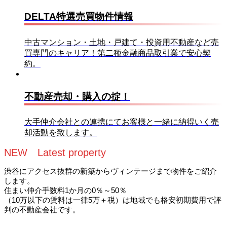
DELTA特選売買物件情報
中古マンション・土地・戸建て・投資用不動産など売
買専門のキャリア！第二種金融商品取引業で安心契
約。
不動産売却・購入の掟！
大手仲介会社との連携にてお客様と一緒に納得いく売
却活動を致します。
NEW Latest property
渋谷にアクセス抜群の新築からヴィンテージまで物件をご紹介
します。
住まい仲介手数料1か月の0％～50％
（10万以下の賃料は一律5万＋税）は地域でも格安初期費用で評
判の不動産会社です。