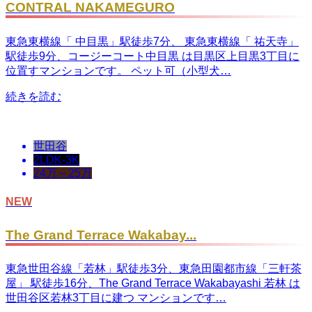
CONTRAL NAKAMEGURO
東急東横線「 中目黒」駅徒歩7分、 東急東横線「 祐天寺」
駅徒歩9分、コージーコート中目黒 は目黒区上目黒3丁目に
位置すマンションです。 ペット可（小型犬…
続きを読む
世田谷
2LDK-3K
24万～25万
NEW
The Grand Terrace Wakabay...
東急世田谷線「若林」駅徒歩3分、東急田園都市線「三軒茶
屋」 駅徒歩16分、The Grand Terrace Wakabayashi 若林 は
世田谷区若林3丁目に建つ マンションです…