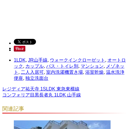
1LDK
,
JR山手線
,
ウォークインクローゼット
,
オートロ
ック
,
カップル
,
バス・トイレ別
,
マンション
,
メゾネッ
ト
,
二人入居可
,
室内洗濯機置き場
,
浴室乾燥
,
温水洗浄
便座
,
独立洗面台
レジディア祐天寺 1SLDK 東急東横線
コンフォリア目黒長者丸 1LDK 山手線
関連記事