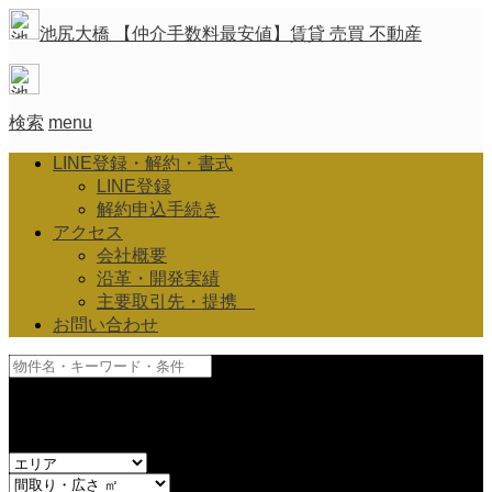
池尻大橋 【仲介手数料最安値】賃貸 売買 不動産
検索
menu
LINE登録・解約・書式
LINE登録
解約申込手続き
アクセス
会社概要
沿革・開発実績
主要取引先・提携
お問い合わせ
and
or