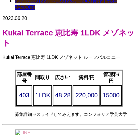
21万～22万
22万～23万
23万～24万
仲介手数料
50％OFF
2023.06.20
Kukai Terrace 恵比寿 1LDK メゾネッ
ト
Kukai Terrace 恵比寿 1LDK メゾネット ルーフバルコニー
部屋番
管理料/
間取り
広さ/㎡
賃料/円
号
円
403
1LDK
48
.28
220,000
15000
募集詳細⇒スライドしてみえます。コンフォリア学芸大学