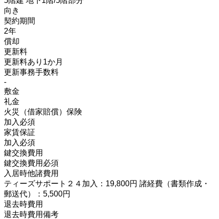
5階建 地下1階/5階部分
向き
契約期間
2年
償却
更新料
更新料あり1か月
更新事務手数料
-
敷金
礼金
火災（借家賠償）保険
加入必須
家賃保証
加入必須
鍵交換費用
鍵交換費用必須
入居時他諸費用
ティーズサポート２４加入：19,800円 諸経費（書類作成・
郵送代）：5,500円
退去時費用
退去時費用備考