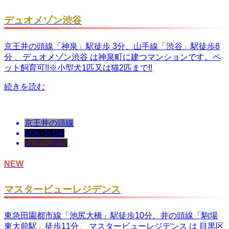
デュオメゾン渋谷
京王井の頭線「神泉」駅徒歩 3分、山手線「渋谷」駅徒歩8
分 、デュオメゾン渋谷 は神泉町に建つマンションです。ペ
ット飼育可!!※小型犬1匹又は猫2匹まで!!
続きを読む
京王井の頭線
1DK-1LDK
27万～28万
NEW
マスタービューレジデンス
東急田園都市線「池尻大橋」駅徒歩10分、井の頭線「駒場
東大前駅」徒歩11分、 マスタービューレジデンス は 目黒区