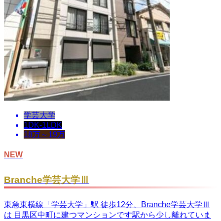
学芸大学
1DK-1LDK
18万～19万
NEW
Branche学芸大学Ⅲ
東急東横線「学芸大学」駅 徒歩12分、Branche学芸大学Ⅲ
は 目黒区中町に建つマンションです駅から少し離れていま