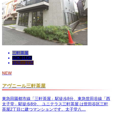
三軒茶屋
1DK-1LDK
16万～17万
NEW
アヴニール三軒茶屋
東急田園都市線「三軒茶屋」駅徒歩8分、東急世田谷線「西
太子堂」駅徒歩8分、 ユニテラス三軒茶屋 は世田谷区三軒
茶屋2丁目に建つマンションです。太子堂八…