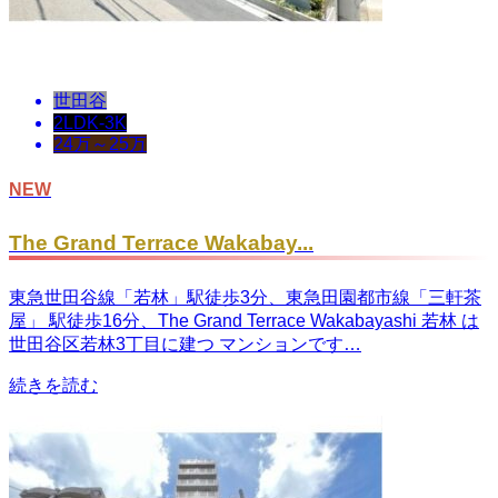
世田谷
2LDK-3K
24万～25万
NEW
The Grand Terrace Wakabay...
東急世田谷線「若林」駅徒歩3分、東急田園都市線「三軒茶
屋」 駅徒歩16分、The Grand Terrace Wakabayashi 若林 は
世田谷区若林3丁目に建つ マンションです…
続きを読む