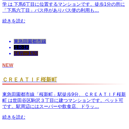
学 は 下馬6丁目に位置するマンションです。徒歩1分の所に
「下馬六丁目」バス停がありバス便の利用も…
続きを読む
東急田園都市線
１R-1K
14万～15万
NEW
ＣＲＥＡＴＩＦ桜新町
東急田園都市線「桜新町」駅徒歩9分、 ＣＲＥＡＴＩＦ桜新
町 は世田谷区駒沢３丁目に建つマンションです。ペット可
です。駅周辺にはスーパーや飲食店、ドラッ…
続きを読む