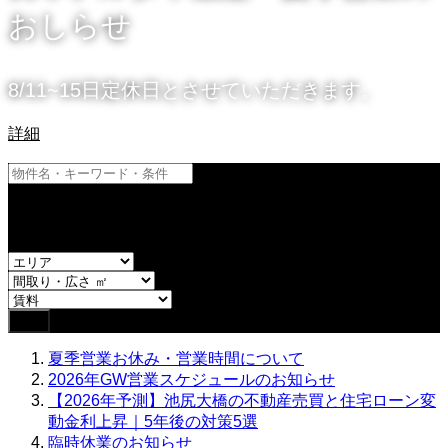
おしらせ
8/11~15日定休日とさせていただきます。
詳細
and
or
夏季営業お休み・営業時間について
2026年GW営業スケジュールのお知らせ
【2026年予測】池尻大橋の不動産売買と住宅ローン変
動金利上昇｜5年後の対策5選
臨時休業のお知らせ