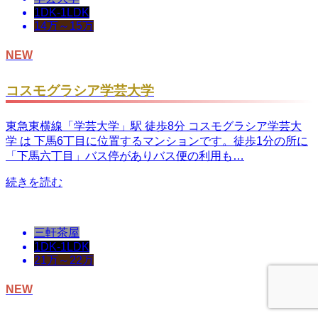
1DK-1LDK
14万～15万
NEW
コスモグラシア学芸大学
東急東横線「学芸大学」駅 徒歩8分 コスモグラシア学芸大
学 は 下馬6丁目に位置するマンションです。徒歩1分の所に
「下馬六丁目」バス停がありバス便の利用も…
続きを読む
三軒茶屋
1DK-1LDK
21万～22万
NEW