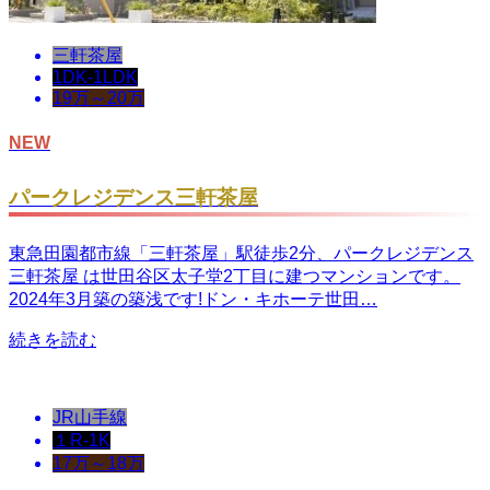
三軒茶屋
1DK-1LDK
19万～20万
NEW
パークレジデンス三軒茶屋
東急田園都市線「三軒茶屋」駅徒歩2分、パークレジデンス
三軒茶屋 は世田谷区太子堂2丁目に建つマンションです。
2024年3月築の築浅です!ドン・キホーテ世田…
続きを読む
JR山手線
１R-1K
17万～18万