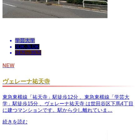
学芸大学
3DK-3LDK
34万～35万
NEW
ヴェレーナ祐天寺
東急東横線「祐天寺」駅徒歩12分 、東急東横線「学芸大
学」駅徒歩15分 、ヴェレーナ祐天寺 は世田谷区下馬4丁目
に建つマンションです。駅から少し離れていま…
続きを読む