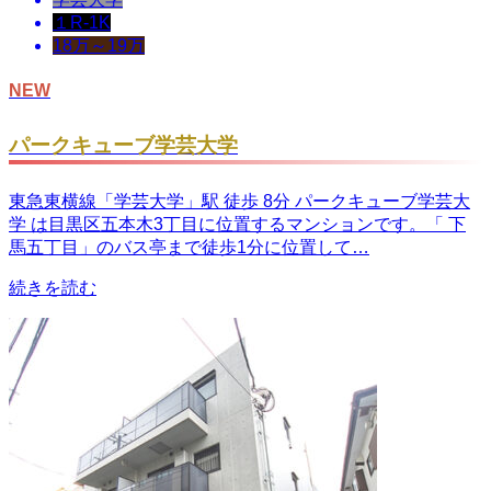
１R-1K
18万～19万
NEW
パークキューブ学芸大学
東急東横線「学芸大学」駅 徒歩 8分 パークキューブ学芸大
学 は目黒区五本木3丁目に位置するマンションです。「 下
馬五丁目」のバス亭まで徒歩1分に位置して…
続きを読む