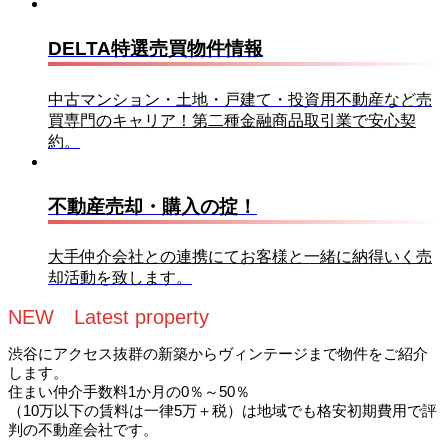
DELTA特選売買物件情報
中古マンション・土地・戸建て・投資用不動産など売
買専門のキャリア！第二種金融商品取引業で安心契
約。
不動産売却・購入の掟！
大手仲介会社との連携にてお客様と一緒に納得いく売
却活動を致します。
NEW Latest property
渋谷にアクセス抜群の新築からヴィンテージまで物件をご紹介
します。
住まい仲介手数料1か月の0％～50％
（10万以下の賃料は一律5万＋税）は地域でも格安初期費用で評
判の不動産会社です。