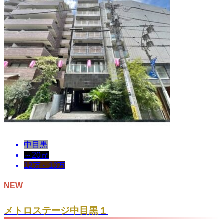
中目黒
～20㎡
12万～13万
NEW
メトロステージ中目黒１