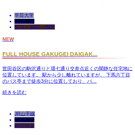
学芸大学
2LDK-3K
37万～38万～39万
NEW
FULL HOUSE GAKUGEI DAIGAK...
世田谷区の駒沢通りと環七通り交差点近くの閑静な住宅地に
位置しています。 駅から少し離れていますが、 下馬六丁目
のバス亭まで徒歩3分に位置しており、バ…
続きを読む
JR山手線
2LDK-3K
45万以上