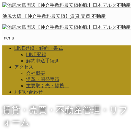
池尻大橋 【仲介手数料最安値】賃貸 売買 不動産
menu
LINE登録・解約・書式
LINE登録
解約申込手続き
アクセス
会社概要
沿革・開発実績
主要取引先・提携
お問い合わせ
賃貸・売買・不動産管理・リフ
ォーム