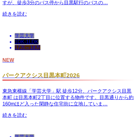
すが、徒歩3分のバス停から目黒駅行のバスの…
続きを読む
学芸大学
1DK-1LDK
17万～18万
NEW
パークアクシス目黒本町2026
東急東横線「学芸大学」駅 徒歩12分、パークアクシス目黒
本町 は目黒本町2丁目に位置する物件です。目黒通りから約
160mほど入った閑静な住宅街に立地していま…
続きを読む
学芸大学