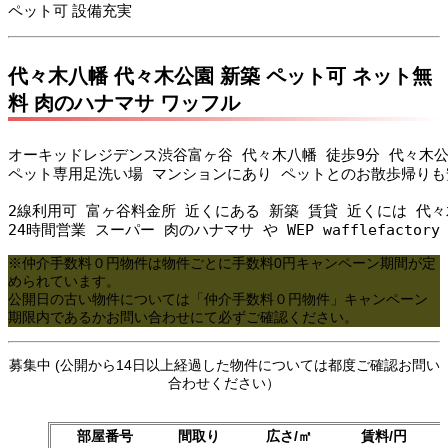
ペット可 設備充実
代々木八幡 代々木公園 新築 ペット可 ネット無
料 肉のハナマサ ワッフル
オーキッドレジデンス渋谷富ヶ谷 代々木八幡 徒歩9分 代々木公園 
ペット専用足洗い場 マンションにあり ペットとのお散歩帰りも安
2線利用可 富ヶ谷料金所 近くにある 新築 賃貸 近くには 代々
24時間営業 スーパー 肉のハナマサ や WEP wafflefacto
※仲介手数料０円物件は物件ごとに手数料0円キャンペーン期間が定
められています。
公開日の古い物件については「仲介手数料０円物件」キャンペーン
期限内であるかお問い合わせにて必ずご確認ください。
募集中 (公開から14日以上経過した物件については都度ご確認お問い
合わせください）
部屋番号
間取り
広さ/㎡
賃料/円