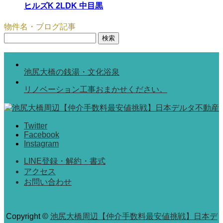
ヒルズK 2LDK 中目黒
物件名・ブログ記事
検
索:
池尻大橋の銭湯・文化浴泉
リノベーション工事おまかせください。
Twitter
Facebook
Instagram
LINE登録・解約・書式
アクセス
お問い合わせ
Copyright
©
池尻大橋周辺【仲介手数料最安値挑戦】日本デ