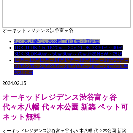
オーキッドレジデンス渋谷富ヶ谷
代々木八幡
代々木公園
千代田線
小田急線
1DK-1LDK
１R-1K
20㎡～30㎡
2LDK-3K
30㎡～40㎡
3DK-3LDK
40㎡～50㎡
60㎡～70㎡
新築NEW・築浅
12万～13万
13万～14万
17万～18万
18万～19万
20万～
21万
22万～23万
27万～28万
37万～38万～39万
仲介手
数料０円
2024.02.15
オーキッドレジデンス渋谷富ヶ谷
代々木八幡 代々木公園 新築 ペット可
ネット無料
オーキッドレジデンス渋谷富ヶ谷 代々木八幡 代々木公園 新築