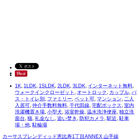
1K
,
1LDK
,
1SLDK
,
2LDK
,
3LDK
,
インターネット無料
,
ウォークインクローゼット
,
オートロック
,
カップル
,
バ
ス・トイレ別
,
ファミリー
,
ペット可
,
マンション
,
二人
入居可
,
仲介手数料無料
,
千代田線
,
宅配ボックス
,
室内
洗濯機置き場
,
小型犬
,
浴室乾燥
,
温水洗浄便座
,
独立洗
面台
,
猫
,
礼金なし
,
追い焚き
,
防犯カメラ
,
駅近
,
駐車
場・他
,
駐輪場
カーサスプレンディッド恵比寿1丁目ANNEX 山手線