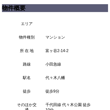
物件概要
エリア
物件種別
マンション
所 在 地
富ヶ谷2-14-2
路線
小田急線
駅名
代々木八幡
徒歩
徒歩9分
そのほか交
千代田線 代々木公園 徒歩
通
10分