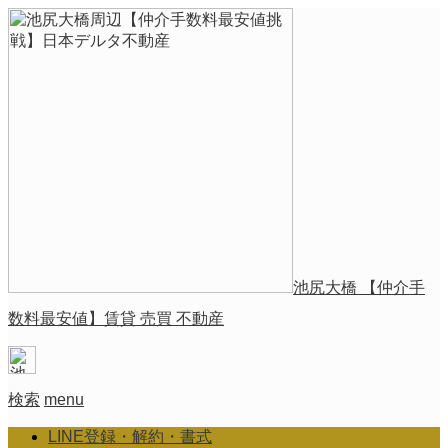
池尻大橋 【仲介手
数料最安値】賃貸 売買 不動産
検索
menu
LINE登録・解約・書式