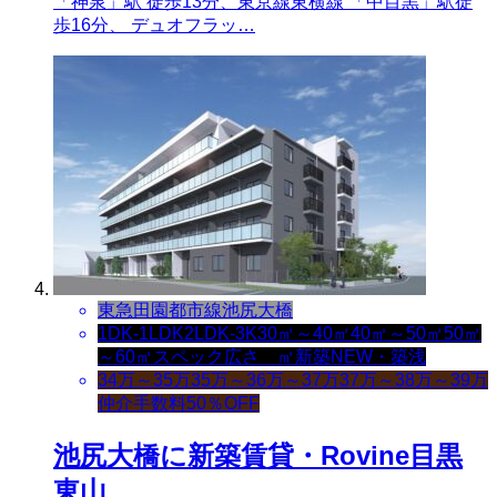
「神泉」駅 徒歩13分、東京線東横線 「中目黒」駅徒
歩16分、 デュオフラッ…
東急田園都市線
池尻大橋
1DK-1LDK
2LDK-3K
30㎡～40㎡
40㎡～50㎡
50㎡
～60㎡
スペック
広さ ㎡
新築NEW・築浅
34万～35万
35万～36万～37万
37万～38万～39万
仲介手数料50％OFF
池尻大橋に新築賃貸・Rovine目黒
東山