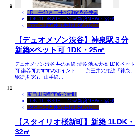
JR山手線
京王井の頭線
渋谷
神泉
1DK-1LDK
20㎡～30㎡
新築NEW・築浅
17万～18万
仲介手数料50％OFF
【デュオメゾン渋谷】神泉駅３分
新築×ペット可 1DK・25㎡
デュオメゾン渋谷 井の頭線 渋谷 池尻大橋 1DK ペット
可 楽器可おすすめポイント！ 京王井の頭線「神泉」
駅徒歩 3分、山手線…
東急田園都市線
桜新町
1DK-1LDK
30㎡～40㎡
新築NEW・築浅
19万～20万
仲介手数料50％OFF
【スタイリオ桜新町】新築 1LDK・
32㎡