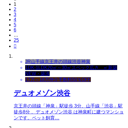
1
2
3
4
5
6
…
25

JR山手線
京王井の頭線
渋谷
神泉
1DK-1LDK
20㎡～30㎡
スペック
広さ ㎡
新築
NEW・築浅
17万～18万
仲介手数料50％OFF
デュオメゾン渋谷
京王井の頭線「神泉」駅徒歩 3分、山手線「渋谷」駅
徒歩8分 、デュオメゾン渋谷 は神泉町に建つマンショ
ンです。ペット飼育…