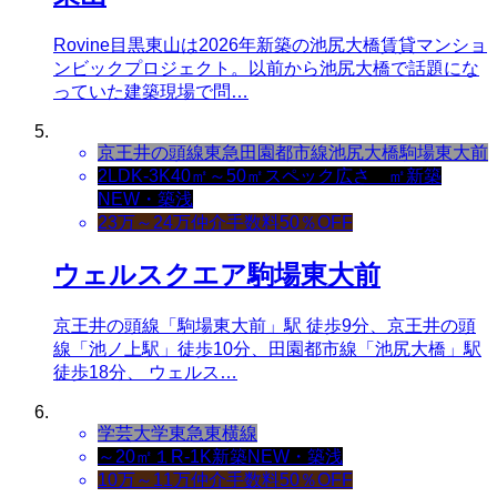
Rovine目黒東山は2026年新築の池尻大橋賃貸マンショ
ンビックプロジェクト。以前から池尻大橋で話題にな
っていた建築現場で問…
京王井の頭線
東急田園都市線
池尻大橋
駒場東大前
2LDK-3K
40㎡～50㎡
スペック
広さ ㎡
新築
NEW・築浅
23万～24万
仲介手数料50％OFF
ウェルスクエア駒場東大前
京王井の頭線「駒場東大前」駅 徒歩9分、京王井の頭
線「池ノ上駅」徒歩10分、田園都市線「池尻大橋」駅
徒歩18分、 ウェルス…
学芸大学
東急東横線
～20㎡
１R-1K
新築NEW・築浅
10万～11万
仲介手数料50％OFF