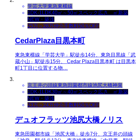
学芸大学
東急東横線
1DK-1LDK
40㎡～50㎡
スペック
広さ ㎡
新築
NEW・築浅
25万～26万
仲介手数料50％OFF
CedarPlaza目黒本町
東急東横線「学芸大学」駅徒歩14分、東急目黒線「武
蔵小山」駅徒歩15分、 Cedar Plaza目黒本町 は目黒本
町1丁目に位置する物…
京王井の頭線
東急田園都市線
池尻大橋
神泉
1DK-1LDK
30㎡～40㎡
スペック
広さ ㎡
新築
NEW・築浅
23万～24万
仲介手数料50％OFF
デュオフラッツ池尻大橋ノリス
東急田園都市線「池尻大橋」徒歩7分、京王井の頭線