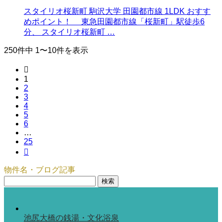
スタイリオ桜新町 駒沢大学 田園都市線 1LDK おすす
めポイント！ 東急田園都市線「桜新町」駅徒歩6
分、 スタイリオ桜新町 …
250件中 1〜10件を表示

1
2
3
4
5
6
…
25

物件名・ブログ記事
検
索:
池尻大橋の銭湯・文化浴泉