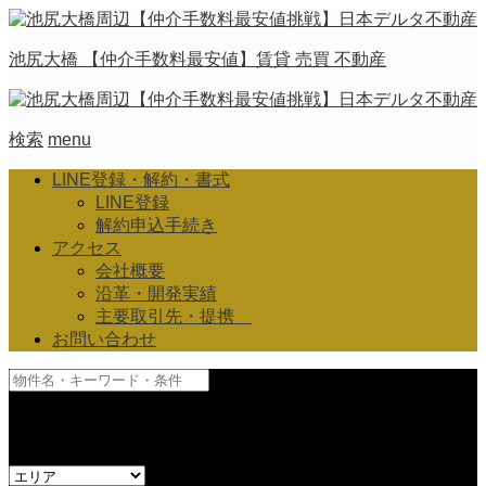
池尻大橋 【仲介手数料最安値】賃貸 売買 不動産
検索
menu
LINE登録・解約・書式
LINE登録
解約申込手続き
アクセス
会社概要
沿革・開発実績
主要取引先・提携
お問い合わせ
and
or