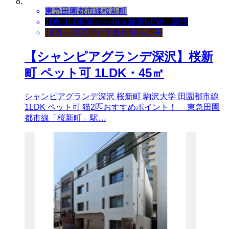
東急田園都市線
桜新町
1DK-1LDK
30㎡～40㎡
新築NEW・築浅
19万～20万
仲介手数料50％OFF
【シャンピアグランデ深沢】桜新
町 ペット可 1LDK・45㎡
シャンピアグランデ深沢 桜新町 駒沢大学 田園都市線
1LDK ペット可 猫2匹おすすめポイント！ 東急田園
都市線「桜新町」駅…