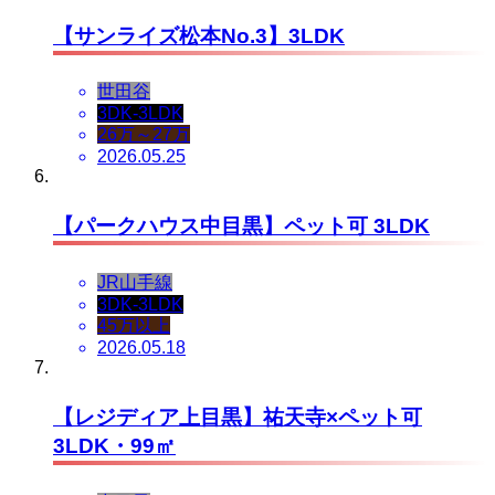
【サンライズ松本No.3】3LDK
世田谷
3DK-3LDK
26万～27万
2026.05.25
【パークハウス中目黒】ペット可 3LDK
JR山手線
3DK-3LDK
45万以上
2026.05.18
【レジディア上目黒】祐天寺×ペット可
3LDK・99㎡