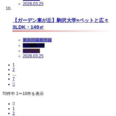
2026.03.25
【ガーデン東が丘】駒沢大学×ペットと広々
3LDK・149㎡
東急田園都市線
20㎡～30㎡
45万以上
2026.03.25
1
2
…
7

70件中 1〜10件を表示

1
2