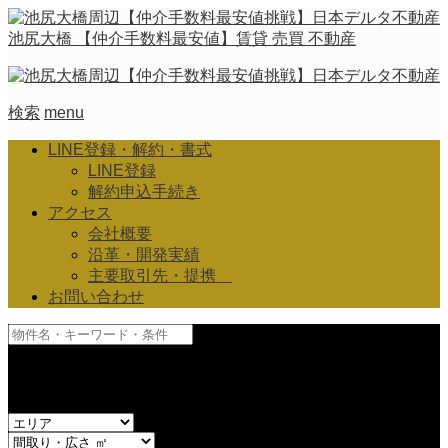
池尻大橋 【仲介手数料最安値】賃貸 売買 不動産
検索
menu
LINE登録・解約・書式
LINE登録
解約申込手続き
アクセス
会社概要
沿革・開発実績
主要取引先・提携
お問い合わせ
and
or