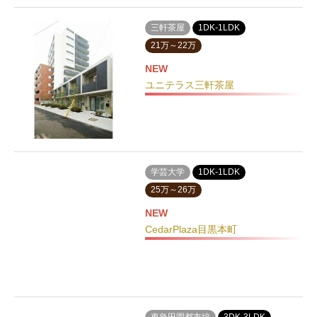
三軒茶屋
1DK-1LDK
21万～22万
NEW
ユニテラス三軒茶屋
学芸大学
1DK-1LDK
25万～26万
NEW
CedarPlaza目黒本町
東急田園都市線
3DK-3LDK