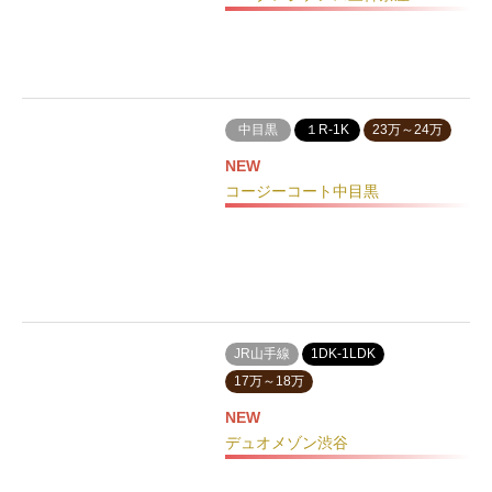
中目黒
１R-1K
23万～24万
NEW
コージーコート中目黒
JR山手線
1DK-1LDK
17万～18万
NEW
デュオメゾン渋谷