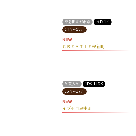
東急田園都市線
１R-1K
14万～15万
NEW
ＣＲＥＡＴＩＦ桜新町
学芸大学
1DK-1LDK
16万～17万
NEW
イプセ目黒中町