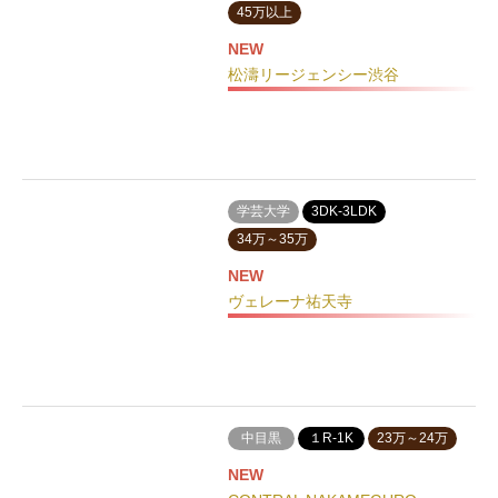
45万以上
NEW
松濤リージェンシー渋谷
学芸大学
3DK-3LDK
34万～35万
NEW
ヴェレーナ祐天寺
中目黒
１R-1K
23万～24万
NEW