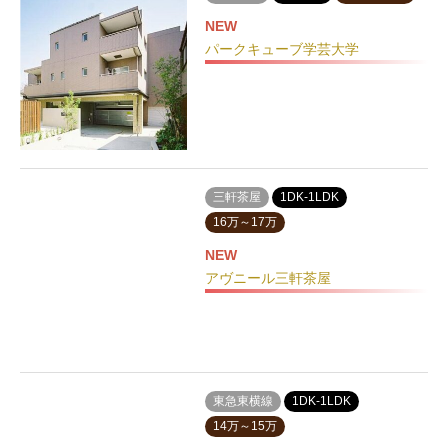
NEW
パークキューブ学芸大学
三軒茶屋
1DK-1LDK
16万～17万
NEW
アヴニール三軒茶屋
東急東横線
1DK-1LDK
14万～15万