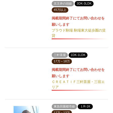
京王井の頭線
3DK-3LDK
45万以上
掲載期間終了にてお問い合わせを
願いします
プラウド駒場 駒場東大徒歩圏の賃
貸
三軒茶屋
1DK-1LDK
17万～18万
掲載期間終了にてお問い合わせを
願いします
ＣＲＥＡＴＩＦ三軒茶屋・三宿エ
リア
東急田園都市線
１R-1K
12万～13万