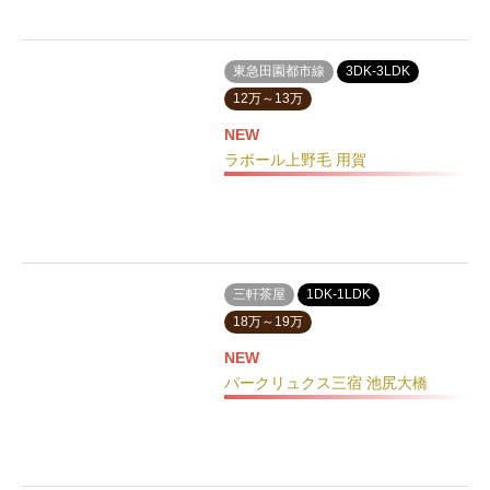
東急田園都市線
3DK-3LDK
12万～13万
NEW
ラポール上野毛 用賀
三軒茶屋
1DK-1LDK
18万～19万
NEW
パークリュクス三宿 池尻大橋