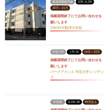
東急田園都市線
1DK-1LDK
20万～21万
掲載期間終了にてお問い合わせを
願いします
CREATIF駒澤大学前
学芸大学
１R-1K
14万～15万
掲載期間終了にてお問い合わせを
願いします
パークアクシス 学芸大学 レジデン
ス
中目黒
2LDK-3K
45万以上