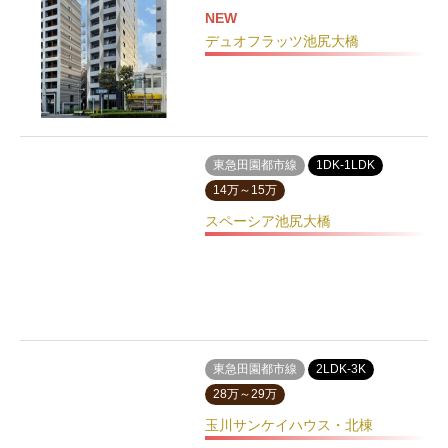
NEW
デュオフラッツ池尻大橋
東急田園都市線
1DK-1LDK
14万～15万
スペーシア池尻大橋
東急田園都市線
2LDK-3K
28万～29万
玉川サンケイハウス・北棟