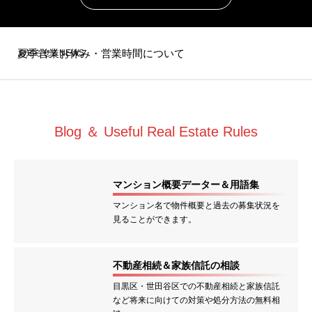
夏季営業お休み・営業時間について
お知らせ＆NEWS
2026年GW営業スケジュールのお知らせ
Blog ＆ Useful Real Estate Rules
【2026年予測】池尻大橋の不動産売買と住宅ローン変動金利上昇｜5年後の対策5選
マンション概要データー＆用語集
マンション名で物件概要と過去の募集状況を
見ることができます。
不動産相続＆家族信託の相談
目黒区・世田谷区での不動産相続と家族信託
など将来に向けての対策や処分方法の無料相