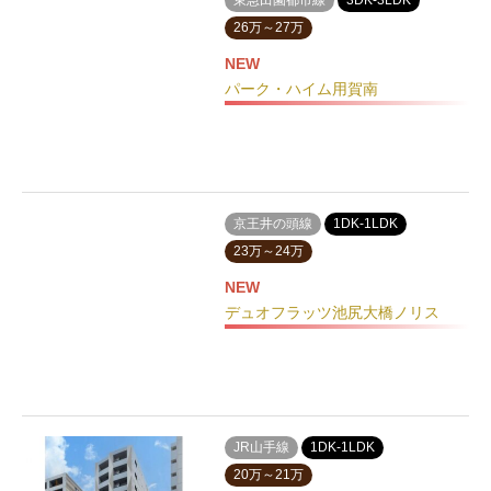
26万～27万
NEW
パーク・ハイム用賀南
京王井の頭線
1DK-1LDK
23万～24万
NEW
デュオフラッツ池尻大橋ノリス
JR山手線
1DK-1LDK
20万～21万