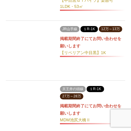
【中目黒ＧＴハイツ】楽器可
1LDK・53㎡
JR山手線
１R-1K
12万～13万
掲載期間終了にてお問い合わせを
願いします
【リペリアン中目黒】1K
京王井の頭線
１R-1K
27万～28万
掲載期間終了にてお問い合わせを
願いします
MDM池尻大橋Ⅱ