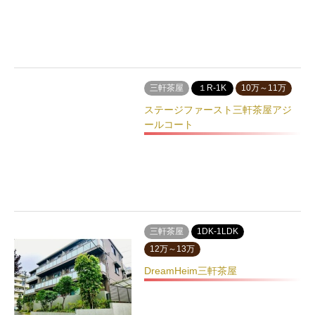
三軒茶屋
１R-1K
10万～11万
ステージファースト三軒茶屋アジ
ールコート
三軒茶屋
1DK-1LDK
12万～13万
DreamHeim三軒茶屋