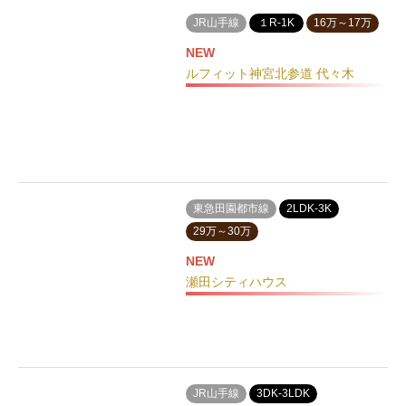
JR山手線
１R-1K
16万～17万
NEW
ルフィット神宮北参道 代々木
東急田園都市線
2LDK-3K
29万～30万
NEW
瀬田シティハウス
JR山手線
3DK-3LDK