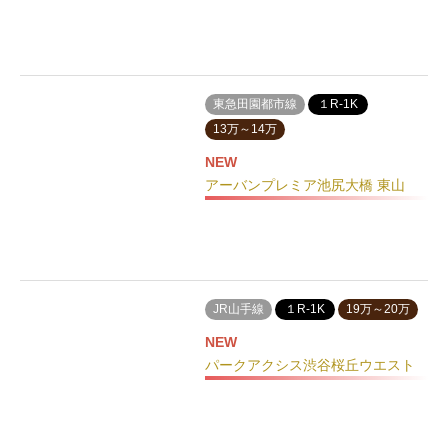
東急田園都市線
１R-1K
13万～14万
NEW
アーバンプレミア池尻大橋 東山
JR山手線
１R-1K
19万～20万
NEW
パークアクシス渋谷桜丘ウエスト