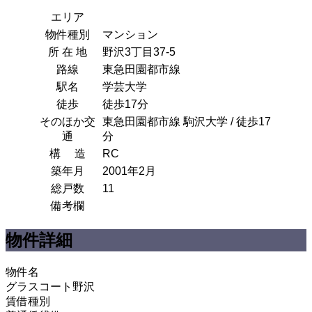
エリア
物件種別
マンション
所 在 地
野沢3丁目37-5
路線
東急田園都市線
駅名
学芸大学
徒歩
徒歩17分
そのほか交
東急田園都市線 駒沢大学 / 徒歩17
通
分
構 造
RC
築年月
2001年2月
総戸数
11
備考欄
物件詳細
物件名
グラスコート野沢
賃借種別