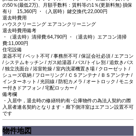
の50％(最低2万)、月額手数料：賃料等の1％(更新料無) 損保
有り 15,360円 ・（入居時）鍵交換代:22,000円
退去時費用
ハウスクリーニング エアコンクリーニング
退去時費用備考
・（退去時）清掃費:64,790円 ・（退去時）エアコン清掃
費:11,000円
住宅設備
楽器不可 / ペット不可 / 事務所不可 / 保証会社必須 / エアコン
/ システムキッチン / ガス給湯器 / バス/トイレ別 / 追炊きバス
/ 独立洗面台 / 浴室乾燥 / 室内洗濯機置き場 / クローゼット /
シューズ収納 / フローリング / ＣＳアンテナ / ＢＳアンテナ /
インターネット / 光回線 / 防犯カメラ / オートロック / モニタ
ー付きドアフォン / 宅配ロッカー /
備考欄
・入居中，退去時の修繕特約有･公庫物件の為法人契約の際
入居者連名契約となります・廊下側洋室はエアコン設置不可
です
物件地図