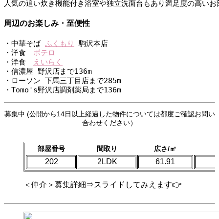
人気の追い炊き機能付き浴室や独立洗面台もあり満足度の高いお
周辺のお楽しみ・至便性
・中華そば 
ふくもり
 駒沢本店
・洋食　
ボテロ
・洋食　
えいらく
・信濃屋 野沢店まで136m
・ローソン 下馬三丁目店まで285m
・Tomo's野沢店調剤薬局まで136m
募集中 (公開から14日以上経過した物件については都度ご確認お問い
合わせください）
部屋番号
間取り
広さ/㎡
202
2LDK
61.91
＜仲介＞募集詳細⇒スライドしてみえます👉