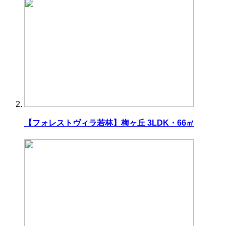
【フォレストヴィラ若林】梅ヶ丘 3LDK・66㎡