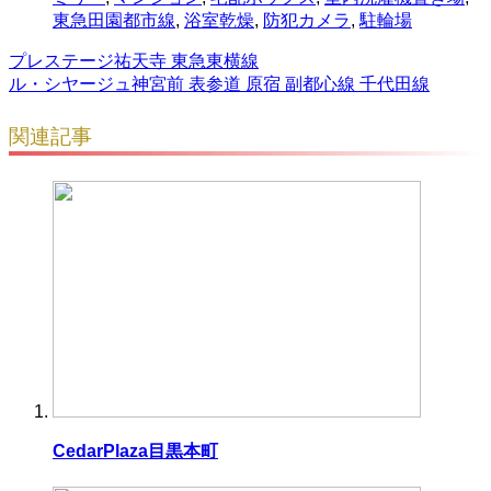
東急田園都市線
,
浴室乾燥
,
防犯カメラ
,
駐輪場
プレステージ祐天寺 東急東横線
ル・シヤージュ神宮前 表参道 原宿 副都心線 千代田線
関連記事
CedarPlaza目黒本町