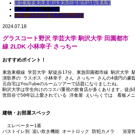
学芸大学
東急東横線
東急田園都市線
駒澤大学
2LDK-3K
60㎡～70㎡
17万～18万
仲介手数料50％OFF
2024.07.18
グラスコート野沢 学芸大学 駒沢大学 田園都市
線 2LDK 小林幸子 さっちー
おすすめポイント！
東急東横線 学芸大学 駅徒歩17分、東急田園都市線 駒沢大学 
演歌界の ラスボス 小林幸子 さん さっちー さんの4億円の豪
元自宅はYouTubeのルームツアーで話題になりましたね。
駒沢大学は学生向けのコスパ重視の飲食店が多くあります。徒歩
世田谷で50年以上愛されている 洋食屋 えいらくでは　看板メ
建物・お部屋スペック
　エレベーター1基
バストイレ別 追い炊き機能 オートロック 防犯カメラ   浴室