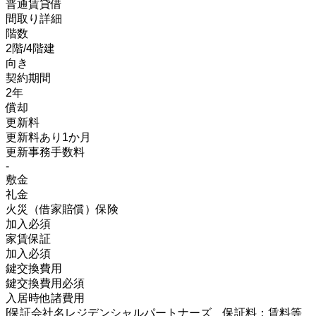
普通賃貸借
間取り詳細
階数
2階/4階建
向き
契約期間
2年
償却
更新料
更新料あり1か月
更新事務手数料
-
敷金
礼金
火災（借家賠償）保険
加入必須
家賃保証
加入必須
鍵交換費用
鍵交換費用必須
入居時他諸費用
[保証会社名レジデンシャルパートナーズ 保証料：賃料等