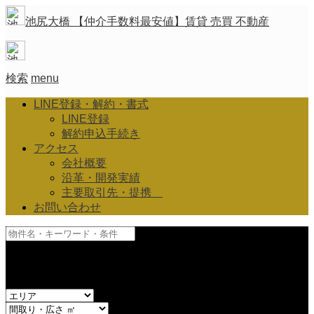
池尻大橋 【仲介手数料最安値】賃貸 売買 不動産
検索
menu
LINE登録・解約・書式
LINE登録
解約申込手続き
アクセス
会社概要
沿革・開発実績
主要取引先・提携
お問い合わせ
and
or