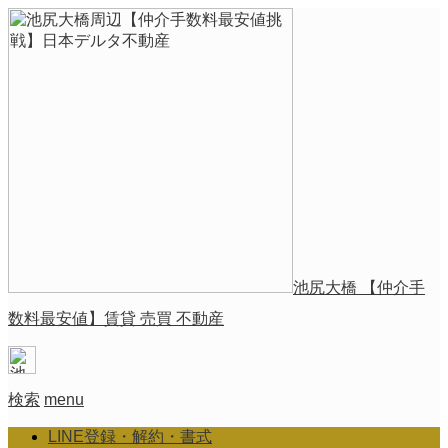
池尻大橋 【仲介手
数料最安値】賃貸 売買 不動産
検索
menu
LINE登録・解約・書式