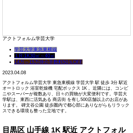
アクトフォルム学芸大学
学芸大学
東急東横線
１R-1K
30㎡～40㎡
14万～15万
仲介手数料50％OFF
2023.04.08
アクトフォルム学芸大学 東急東横線 学芸大学 駅 徒歩 3分 駅近
オートロック 浴室乾燥機 宅配ボックス 1K 。近隣には、コンビ
ニやスーパーが複数あり、日々の買物が大変便利です。学芸大
学駅は、東西に活気ある 商店街 を有し500店舗以上のお店があ
ります。 碑文谷公園 徒歩圏内で都心部にありながらもリラック
スできる環境も整った立地です。
目黒区 山手線 1K 駅近 アクトフォル