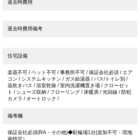
退去時費用
退去時費用備考
住宅設備
楽器不可 / ペット不可 / 事務所不可 / 保証会社必須 / エア
コン / システムキッチン / ガス給湯器 / バス/トイレ別 /
追炊きバス / 浴室乾燥 / 室内洗濯機置き場 / クローゼッ
ト / シューズ収納 / フローリング / 床暖房 / 光回線 / 防犯
カメラ / オートロック /
備考欄
保証会社必須(RA・その他)◆駐輪場1台(追加不可・現地
画指定）