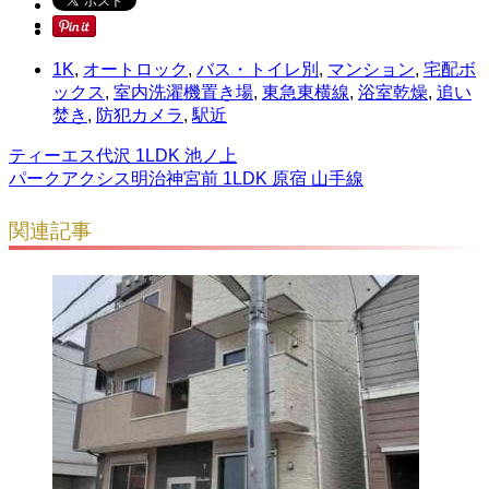
1K
,
オートロック
,
バス・トイレ別
,
マンション
,
宅配ボ
ックス
,
室内洗濯機置き場
,
東急東横線
,
浴室乾燥
,
追い
焚き
,
防犯カメラ
,
駅近
ティーエス代沢 1LDK 池ノ上
パークアクシス明治神宮前 1LDK 原宿 山手線
関連記事