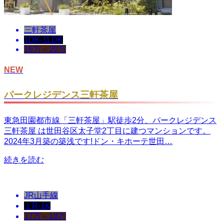
三軒茶屋
1DK-1LDK
19万～20万
NEW
パークレジデンス三軒茶屋
東急田園都市線「三軒茶屋」駅徒歩2分、パークレジデンス
三軒茶屋 は世田谷区太子堂2丁目に建つマンションです。
2024年3月築の築浅です!ドン・キホーテ世田…
続きを読む
JR山手線
１R-1K
17万～18万