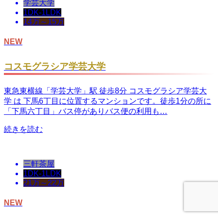
学芸大学
1DK-1LDK
14万～15万
NEW
コスモグラシア学芸大学
東急東横線「学芸大学」駅 徒歩8分 コスモグラシア学芸大
学 は 下馬6丁目に位置するマンションです。徒歩1分の所に
「下馬六丁目」バス停がありバス便の利用も…
続きを読む
三軒茶屋
1DK-1LDK
21万～22万
NEW