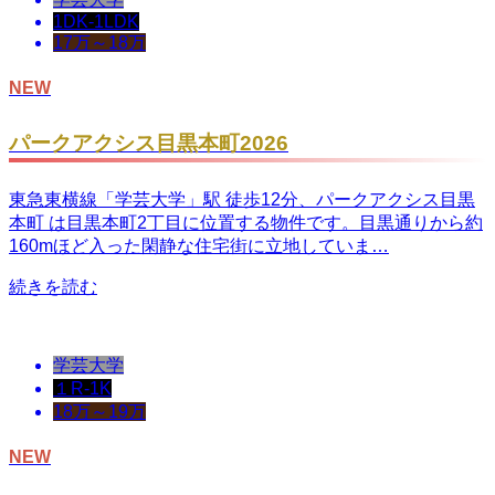
1DK-1LDK
17万～18万
NEW
パークアクシス目黒本町2026
東急東横線「学芸大学」駅 徒歩12分、パークアクシス目黒
本町 は目黒本町2丁目に位置する物件です。目黒通りから約
160mほど入った閑静な住宅街に立地していま…
続きを読む
学芸大学
１R-1K
18万～19万
NEW