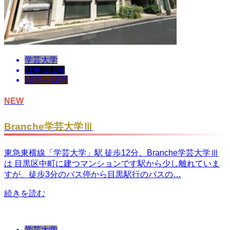
学芸大学
1DK-1LDK
18万～19万
NEW
Branche学芸大学Ⅲ
東急東横線「学芸大学」駅 徒歩12分、Branche学芸大学Ⅲ
は 目黒区中町に建つマンションです駅から少し離れていま
すが、徒歩3分のバス停から目黒駅行のバスの…
続きを読む
学芸大学