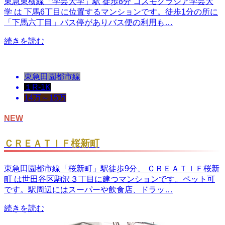
東急東横線「学芸大学」駅 徒歩8分 コスモグラシア学芸大
学 は 下馬6丁目に位置するマンションです。徒歩1分の所に
「下馬六丁目」バス停がありバス便の利用も…
続きを読む
東急田園都市線
１R-1K
14万～15万
NEW
ＣＲＥＡＴＩＦ桜新町
東急田園都市線「桜新町」駅徒歩9分、 ＣＲＥＡＴＩＦ桜新
町 は世田谷区駒沢３丁目に建つマンションです。ペット可
です。駅周辺にはスーパーや飲食店、ドラッ…
続きを読む