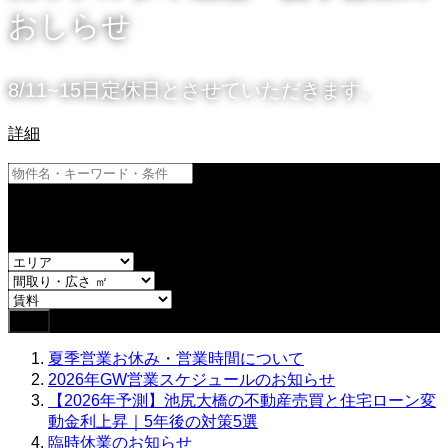
おしらせ
8/11~15日定休日とさせていただきます。
詳細
and
or
夏季営業お休み・営業時間について
2026年GW営業スケジュールのお知らせ
【2026年予測】池尻大橋の不動産売買と住宅ローン変
動金利上昇｜5年後の対策5選
臨時休業のお知らせ