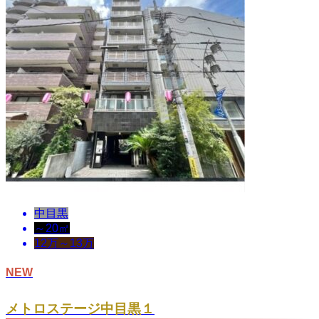
中目黒
～20㎡
12万～13万
NEW
メトロステージ中目黒１