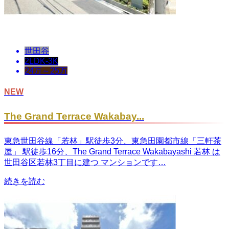
世田谷
2LDK-3K
24万～25万
NEW
The Grand Terrace Wakabay...
東急世田谷線「若林」駅徒歩3分、東急田園都市線「三軒茶
屋」 駅徒歩16分、The Grand Terrace Wakabayashi 若林 は
世田谷区若林3丁目に建つ マンションです…
続きを読む