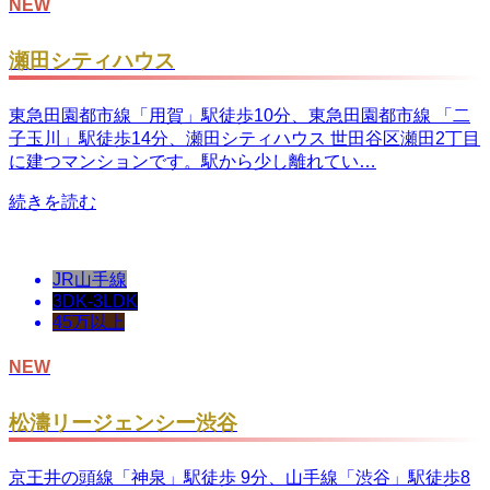
NEW
瀬田シティハウス
東急田園都市線「用賀」駅徒歩10分、東急田園都市線 「二
子玉川」駅徒歩14分、瀬田シティハウス 世田谷区瀬田2丁目
に建つマンションです。駅から少し離れてい…
続きを読む
JR山手線
3DK-3LDK
45万以上
NEW
松濤リージェンシー渋谷
京王井の頭線「神泉」駅徒歩 9分、山手線「渋谷」駅徒歩8