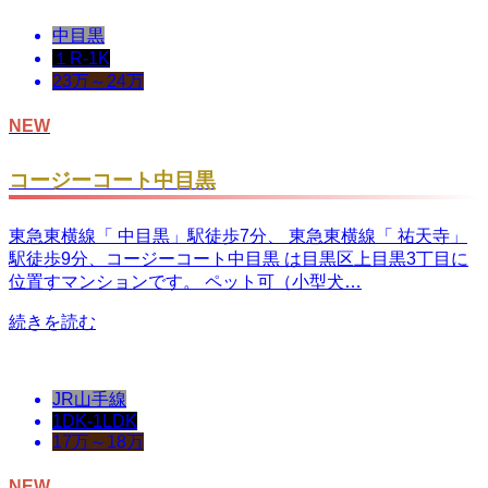
中目黒
１R-1K
23万～24万
NEW
コージーコート中目黒
東急東横線「 中目黒」駅徒歩7分、 東急東横線「 祐天寺」
駅徒歩9分、コージーコート中目黒 は目黒区上目黒3丁目に
位置すマンションです。 ペット可（小型犬…
続きを読む
JR山手線
1DK-1LDK
17万～18万
NEW