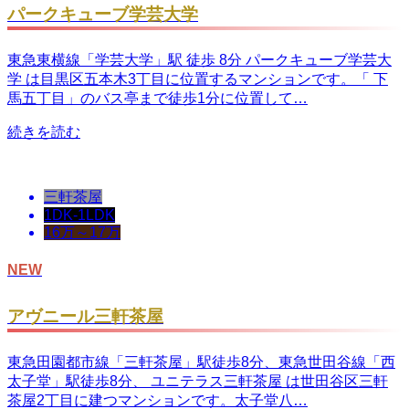
パークキューブ学芸大学
東急東横線「学芸大学」駅 徒歩 8分 パークキューブ学芸大
学 は目黒区五本木3丁目に位置するマンションです。「 下
馬五丁目」のバス亭まで徒歩1分に位置して…
続きを読む
三軒茶屋
1DK-1LDK
16万～17万
NEW
アヴニール三軒茶屋
東急田園都市線「三軒茶屋」駅徒歩8分、東急世田谷線「西
太子堂」駅徒歩8分、 ユニテラス三軒茶屋 は世田谷区三軒
茶屋2丁目に建つマンションです。太子堂八…