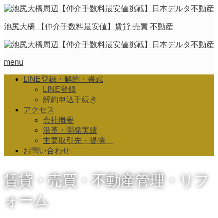
池尻大橋 【仲介手数料最安値】賃貸 売買 不動産
menu
LINE登録・解約・書式
LINE登録
解約申込手続き
アクセス
会社概要
沿革・開発実績
主要取引先・提携
お問い合わせ
賃貸・売買・不動産管理・リフ
ォーム