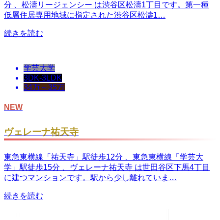
分 、松濤リージェンシー は渋谷区松濤1丁目です。第一種
低層住居専用地域に指定された渋谷区松濤1…
続きを読む
学芸大学
3DK-3LDK
34万～35万
NEW
ヴェレーナ祐天寺
東急東横線「祐天寺」駅徒歩12分 、東急東横線「学芸大
学」駅徒歩15分 、ヴェレーナ祐天寺 は世田谷区下馬4丁目
に建つマンションです。駅から少し離れていま…
続きを読む