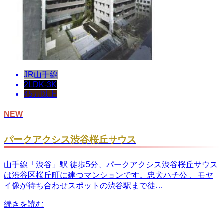
JR山手線
2LDK-3K
45万以上
NEW
パークアクシス渋谷桜丘サウス
山手線「渋谷」駅 徒歩5分、パークアクシス渋谷桜丘サウス
は渋谷区桜丘町に建つマンションです。忠犬ハチ公 、モヤ
イ像が待ち合わせスポットの渋谷駅まで徒…
続きを読む