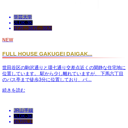
学芸大学
2LDK-3K
37万～38万～39万
NEW
FULL HOUSE GAKUGEI DAIGAK...
世田谷区の駒沢通りと環七通り交差点近くの閑静な住宅地に
位置しています。 駅から少し離れていますが、 下馬六丁目
のバス亭まで徒歩3分に位置しており、バ…
続きを読む
JR山手線
2LDK-3K
45万以上