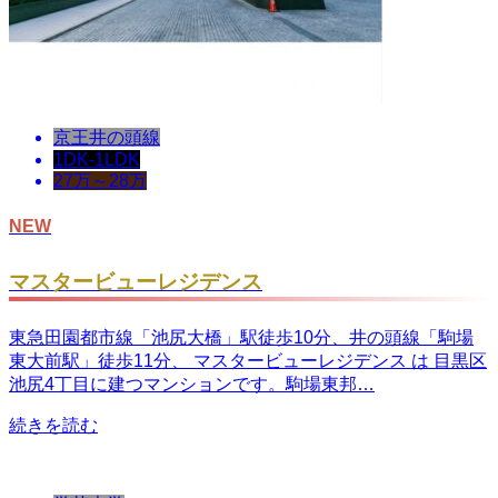
京王井の頭線
1DK-1LDK
27万～28万
NEW
マスタービューレジデンス
東急田園都市線「池尻大橋」駅徒歩10分、井の頭線「駒場
東大前駅」徒歩11分、 マスタービューレジデンス は 目黒区
池尻4丁目に建つマンションです。駒場東邦…
続きを読む