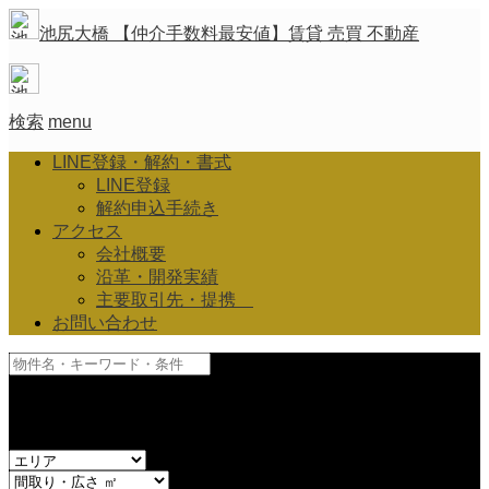
池尻大橋 【仲介手数料最安値】賃貸 売買 不動産
検索
menu
LINE登録・解約・書式
LINE登録
解約申込手続き
アクセス
会社概要
沿革・開発実績
主要取引先・提携
お問い合わせ
and
or