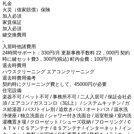
礼金
火災（借家賠償）保険
加入必須
家賃保証
加入必須
鍵交換費用
-
入居時他諸費用
24時間サポート：330円/月 更新事務手数料 22，000円 契約
時に鍵セット費3，300円(税込) 町内会費：100円/月
退去時費用
ハウスクリーニング エアコンクリーニング
退去時費用備考
契約時にクリーニング費として、45000円が必要
住宅設備
楽器不可 / ペット不可 / 事務所不可 / 二人入居可 / 保証会社必
須 / エアコン / ガスコンロ（3以上） / システムキッチン / ガ
ス給湯器 / バス/トイレ別 / 追炊きバス / オートバス / 温水洗
浄便座 / 独立洗面台 / シャワー付き洗面台 / 浴室乾燥 / 室内洗
濯機置き場 / クローゼット / シューズ収納 / フローリング / Ｃ
ＡＴＶ / ＣＳアンテナ / ＢＳアンテナ / インターネット / イン