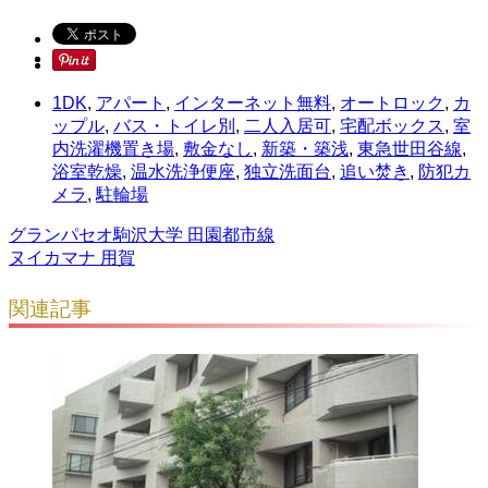
1DK
,
アパート
,
インターネット無料
,
オートロック
,
カ
ップル
,
バス・トイレ別
,
二人入居可
,
宅配ボックス
,
室
内洗濯機置き場
,
敷金なし
,
新築・築浅
,
東急世田谷線
,
浴室乾燥
,
温水洗浄便座
,
独立洗面台
,
追い焚き
,
防犯カ
メラ
,
駐輪場
グランパセオ駒沢大学 田園都市線
ヌイカマナ 用賀
関連記事