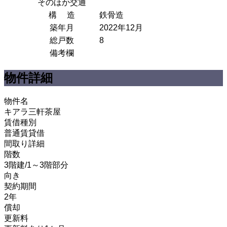
そのほか交通
構 造
鉄骨造
築年月
2022年12月
総戸数
8
備考欄
物件詳細
物件名
キアラ三軒茶屋
賃借種別
普通賃貸借
間取り詳細
階数
3階建/1～3階部分
向き
契約期間
2年
償却
更新料