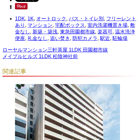
1DK
,
1K
,
オートロック
,
バス・トイレ別
,
フリーレント
あり
,
マンション
,
宅配ボックス
,
室内洗濯機置き場
,
敷
金なし
,
新築・築浅
,
東急田園都市線
,
楽器可
,
温水洗浄
便座
,
礼金なし
,
追い焚き
,
防犯カメラ
,
駅近
,
駐輪場
ローヤルマンション三軒茶屋 1LDK 田園都市線
メイプルヒルズ 1LDK 松陰神社前
関連記事