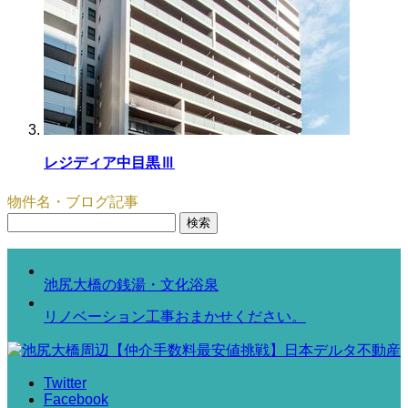
レジディア中目黒Ⅲ
物件名・ブログ記事
検
索:
池尻大橋の銭湯・文化浴泉
リノベーション工事おまかせください。
Twitter
Facebook