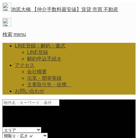
池尻大橋 【仲介手数料最安値】賃貸 売買 不動産
検索
menu
LINE登録・解約・書式
LINE登録
解約申込手続き
アクセス
会社概要
沿革・開発実績
主要取引先・提携
お問い合わせ
and
or