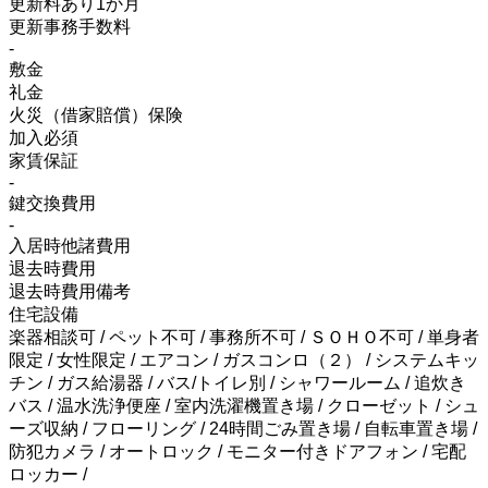
更新料あり1か月
更新事務手数料
-
敷金
礼金
火災（借家賠償）保険
加入必須
家賃保証
-
鍵交換費用
-
入居時他諸費用
退去時費用
退去時費用備考
住宅設備
楽器相談可 / ペット不可 / 事務所不可 / ＳＯＨＯ不可 / 単身者
限定 / 女性限定 / エアコン / ガスコンロ（２） / システムキッ
チン / ガス給湯器 / バス/トイレ別 / シャワールーム / 追炊き
バス / 温水洗浄便座 / 室内洗濯機置き場 / クローゼット / シュ
ーズ収納 / フローリング / 24時間ごみ置き場 / 自転車置き場 /
防犯カメラ / オートロック / モニター付きドアフォン / 宅配
ロッカー /