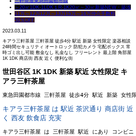
三軒茶屋
東急田園都市線
～20㎡
1DK-1LDK
１R-1K
20㎡～30㎡
新築NEW・築浅
11万～12万
12万～13万
15万～16万
仲介手数料
50％OFF
2023.03.11
キアラ三軒茶屋 三軒茶屋 徒歩4分 駅近 新築 女性限定 楽器相談
24時間セキュリティ オートロック 防犯カメラ 宅配ボックス 常
時ゴミ出し可能 敷金なし 礼金なし フリーレント 最上階 角部屋
1K 1DK 商店街 西友 近く 便利な街
世田谷区 1K 1DK 新築 駅近 女性限定 キ
アラ三軒茶屋
東急田園都市線 三軒茶屋 徒歩4分 駅近 新築 女性
キアラ三軒茶屋 は 駅近 茶沢通り 商店街 近
く 西友 飲食店 充実
キアラ三軒茶屋 は 三軒茶屋 駅近 にあり コンビニ