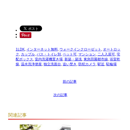
1LDK
,
インターネット無料
,
ウォークインクローゼット
,
オートロッ
ク
,
カップル
,
バス・トイレ別
,
ペット可
,
マンション
,
二人入居可
,
宅
配ボックス
,
室内洗濯機置き場
,
新築・築浅
,
東急田園都市線
,
浴室乾
燥
,
温水洗浄便座
,
独立洗面台
,
追い焚き
,
防犯カメラ
,
駅近
,
駐輪場
関連記事