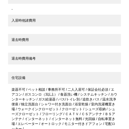
-
入居時他諸費用
退去時費用
退去時費用備考
住宅設備
楽器不可 / ペット相談 / 事務所不可 / 二人入居可 / 保証会社必須 / エ
アコン / ガスコンロ（3以上） / 食器洗い機 / システムキッチン / カウ
ンターキッチン / ガス給湯器 / バス/トイレ別 / 追炊きバス / 温水洗浄
便座 / 独立洗面台 / シャワー付き洗面台 / 浴室乾燥 / 室内洗濯機置き
場 / ウォークインクローゼット / クローゼット / シューズ収納 / シュ
ーズクローゼット / フローリング / ＣＡＴＶ / ＣＳアンテナ / ＢＳア
ンテナ / インターネット / インターネット無料 / 光回線 / 自転車置き
場 / エレベーター / オートロック / モニター付きドアフォン / 宅配ロ
ッカー /