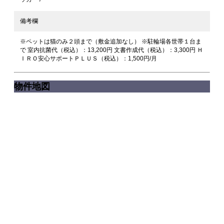
備考欄
※ペットは猫のみ２頭まで（敷金追加なし） ※駐輪場各世帯１台ま
で 室内抗菌代（税込）：13,200円 文書作成代（税込）：3,300円 Ｈ
ＩＲＯ安心サポートＰＬＵＳ（税込）：1,500円/月
物件地図