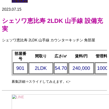
50％OFF
2023.07.15
シェソワ恵比寿 2LDK 山手線 設備充
実
シェソワ恵比寿 2LDK 山手線 カウンターキッチン 角部屋
部屋番
間取り
広さ/㎡
賃料/円
管理料/
号
901
2LDK
54.70
240,000
1000
募集詳細⇒スライドしてみえます。👉