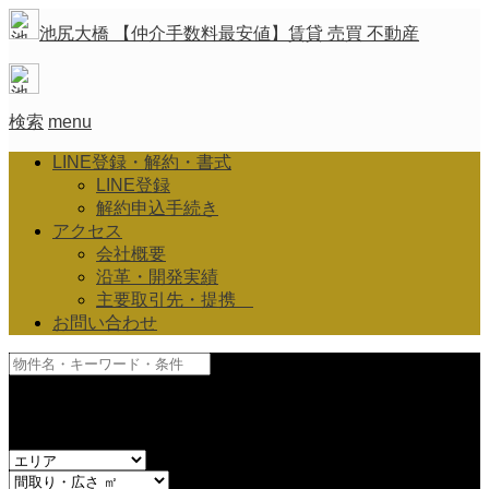
池尻大橋 【仲介手数料最安値】賃貸 売買 不動産
検索
menu
LINE登録・解約・書式
LINE登録
解約申込手続き
アクセス
会社概要
沿革・開発実績
主要取引先・提携
お問い合わせ
and
or