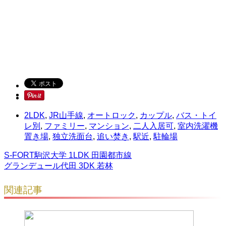
2LDK
,
JR山手線
,
オートロック
,
カップル
,
バス・トイ
レ別
,
ファミリー
,
マンション
,
二人入居可
,
室内洗濯機
置き場
,
独立洗面台
,
追い焚き
,
駅近
,
駐輪場
S-FORT駒沢大学 1LDK 田園都市線
グランデュール代田 3DK 若林
関連記事