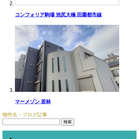
コンフォリア駒場 池尻大橋 田園都市線
マーメゾン 若林
物件名・ブログ記事
検
索: