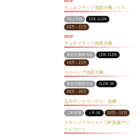
NEW
デュオフラッツ池尻大橋ノリス
JR山手線
1DK-1LDK
20万～21万
NEW
デュオフラッツ池尻大橋
東急田園都市線
1DK-1LDK
14万～15万
スペーシア池尻大橋
東急田園都市線
2LDK-3K
28万～29万
玉川サンケイハウス・北棟
三軒茶屋
１R-1K
10万～11万
ステージファースト三軒茶屋アジ
ールコート