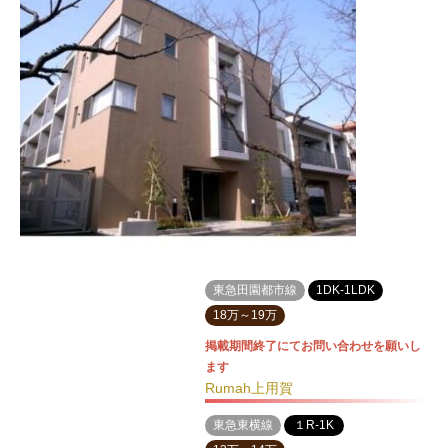
東急田園都市線
1DK-1LDK
18万～19万
掲載期間終了にてお問い合わせを願いし
ます
Rumah上用賀
東急東横線
１R-1K