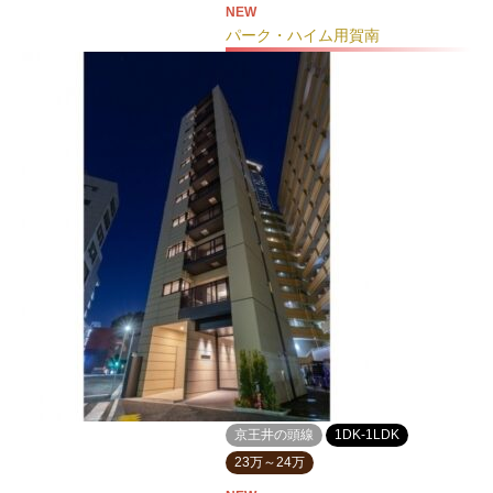
NEW
パーク・ハイム用賀南
京王井の頭線
1DK-1LDK
23万～24万