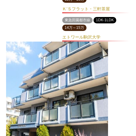
Ｋ’Ｓフラット・三軒茶屋
東急田園都市線
1DK-1LDK
14万～15万
エトワール駒沢大学