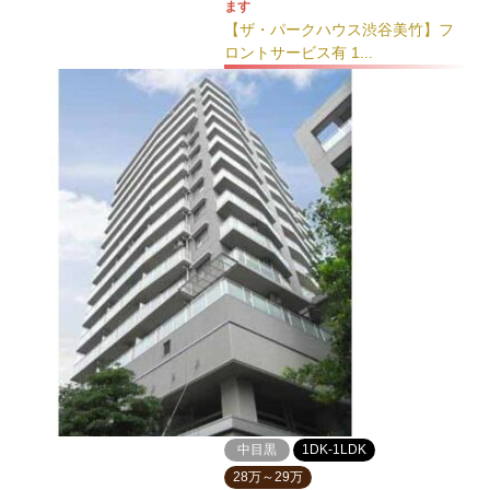
ます
【ザ・パークハウス渋谷美竹】フ
ロントサービス有 1...
中目黒
1DK-1LDK
28万～29万