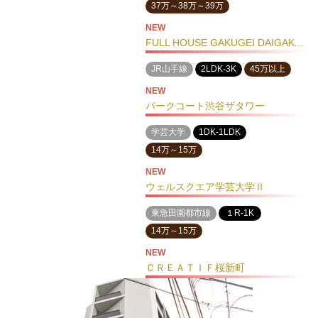
37万～38万～39万
NEW
FULL HOUSE GAKUGEI DAIGAK...
JR山手線
2LDK-3K
45万以上
NEW
パークコート渋谷ザタワー
学芸大学
1DK-1LDK
14万～15万
NEW
ウェルスクエア学芸大学Ⅱ
東急田園都市線
１R-1K
14万～15万
NEW
ＣＲＥＡＴＩＦ桜新町