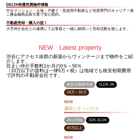
DELTA特選売買物件情報
中古マンション・土地・戸建て・投資用不動産など売買専門のキャリア！第
二種金融商品取引業で安心契約。
不動産売却・購入の掟！
大手仲介会社との連携にてお客様と一緒に納得いく売却活動を致します。
NEW Latest property
渋谷にアクセス抜群の新築からヴィンテージまで物件をご紹
介します。
住まい仲介手数料1か月の0％～50％
（10万以下の賃料は一律5万＋税）は地域でも格安初期費用
で評判の不動産会社です。
東急田園都市線
2LDK-3K
29万～30万
NEW
瀬田シティハウス
JR山手線
3DK-3LDK
45万以上
NEW