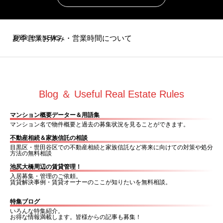
夏季営業お休み・営業時間について
お知らせ＆NEWS
2026年GW営業スケジュールのお知らせ
Blog ＆ Useful Real Estate Rules
【2026年予測】池尻大橋の不動産売買と住宅ローン変動金利上昇｜5年後の対策5選
マンション概要データー＆用語集
マンション名で物件概要と過去の募集状況を見ることができます。
不動産相続＆家族信託の相談
目黒区・世田谷区での不動産相続と家族信託など将来に向けての対策や処分
方法の無料相談
池尻大橋周辺の賃貸管理！
入居募集・管理のご依頼。
賃貸解決事例・賃貸オーナーのここが知りたいを無料相談。
特集ブログ
いろんな特集紹介。
お得な情報満載します。皆様からの記事も募集！