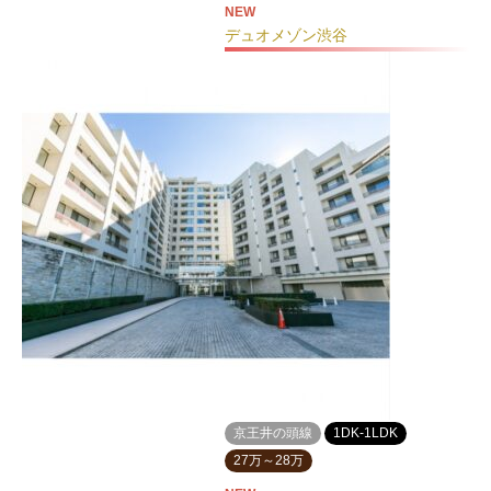
NEW
デュオメゾン渋谷
京王井の頭線
1DK-1LDK
27万～28万