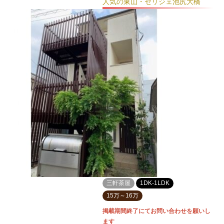
人気の東山・セリジェ池尻大橋
三軒茶屋
1DK-1LDK
15万～16万
掲載期間終了にてお問い合わせを願いし
ます