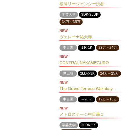
松濤リージェンシー渋谷
学芸大学
3DK-3LDK
34万～35万
NEW
ヴェレーナ祐天寺
中目黒
１R-1K
23万～24万
NEW
CONTRAL NAKAMEGURO
世田谷
2LDK-3K
24万～25万
NEW
The Grand Terrace Wakabay...
中目黒
～20㎡
12万～13万
NEW
メトロステージ中目黒１
学芸大学
2LDK-3K