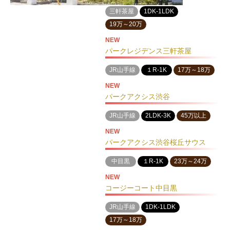
三軒茶屋
1DK-1LDK
19万～20万
NEW
パークレジデンス三軒茶屋
JR山手線
１R-1K
17万～18万
NEW
パークアクシス渋谷
JR山手線
2LDK-3K
45万以上
NEW
パークアクシス渋谷桜丘サウス
中目黒
１R-1K
23万～24万
NEW
コージーコート中目黒
JR山手線
1DK-1LDK
17万～18万