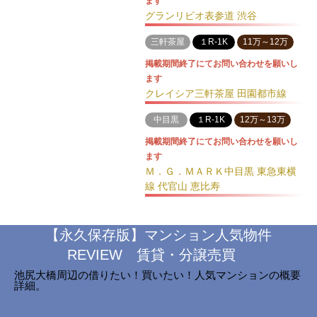
ます
グランリビオ表参道 渋谷
三軒茶屋
１R-1K
11万～12万
掲載期間終了にてお問い合わせを願いし
ます
クレイシア三軒茶屋 田園都市線
中目黒
１R-1K
12万～13万
掲載期間終了にてお問い合わせを願いし
ます
Ｍ．Ｇ．ＭＡＲＫ中目黒 東急東横
線 代官山 恵比寿
【永久保存版】マンション人気物件
REVIEW 賃貸・分譲売買
池尻大橋周辺の借りたい！買いたい！人気マンションの概要
詳細。