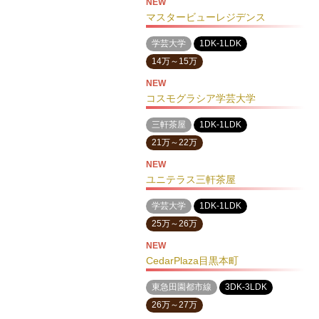
NEW
マスタービューレジデンス
学芸大学
1DK-1LDK
14万～15万
NEW
コスモグラシア学芸大学
三軒茶屋
1DK-1LDK
21万～22万
NEW
ユニテラス三軒茶屋
学芸大学
1DK-1LDK
25万～26万
NEW
CedarPlaza目黒本町
東急田園都市線
3DK-3LDK
26万～27万