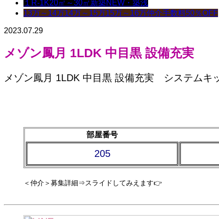
１R-1K
20㎡～30㎡
新築NEW・築浅
13万～14万
14万～15万
15万～16万
仲介手数料50％OFF
2023.07.29
メゾン鳳月 1LDK 中目黒 設備充実
メゾン鳳月 1LDK 中目黒 設備充実 システムキ
部屋番号
205
＜仲介＞募集詳細⇒スライドしてみえます👉