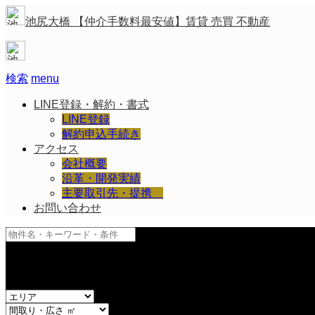
池尻大橋 【仲介手数料最安値】賃貸 売買 不動産
検索
menu
LINE登録・解約・書式
LINE登録
解約申込手続き
アクセス
会社概要
沿革・開発実績
主要取引先・提携
お問い合わせ
and
or