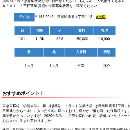
掲載14日以上は募集状況お問い合わせください。ちなみに、人気物件であるＣ
ＲＥＡＴＩＦ三軒茶屋 賃貸の最新募集状況もご確認ください。
所在地
〒153-0043 目黒区鷹番１丁目1-13
➤
地図
部
間取
㎡
賃料
管理
101
1LDK
32.8
150,000
10,000
敷
礼
入居日
形態
1ヵ月
1ヵ月
空室
仲介
おすすめポイント！
東急東横線「学芸大学」 駅 徒歩5分  トラスト学芸大学 は目黒区鷹番1丁目に
目黒通りから一本中に入った立地に建っており、穏やかで落ち着いた住環境です
築年数がたっていますが、2020年3月に共用部や室内の内装、設備のフルリノー
おしゃれに生まれ変わりました。
学芸大学駅前には約400店舗もの個性豊かなお店が連なる活気ある商店街が広が