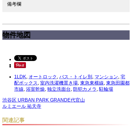
備考欄
物件地図
1LDK
,
オートロック
,
バス・トイレ別
,
マンション
,
宅
配ボックス
,
室内洗濯機置き場
,
東急東横線
,
東急田園都
市線
,
浴室乾燥
,
独立洗面台
,
防犯カメラ
,
駐輪場
渋谷区 URBAN PARK GRANDE代官山
ルミエール 祐天寺
関連記事