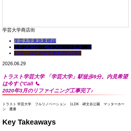
学芸大学商店街
学芸大学
東急東横線
１R-1K
30㎡～40㎡
スペック
広さ ㎡
15万～16万
仲介手数料50％OFF
2026.06.29
トラスト学芸大学 「学芸大学」駅徒歩9分。内見希望
は今すぐCall 📞
2020年3月のリファイニング工事完了♪
トラスト 学芸大学 フルリノベーション 1LDK 碑文谷公園 マッターホー
ン 鷹番
Key Takeaways