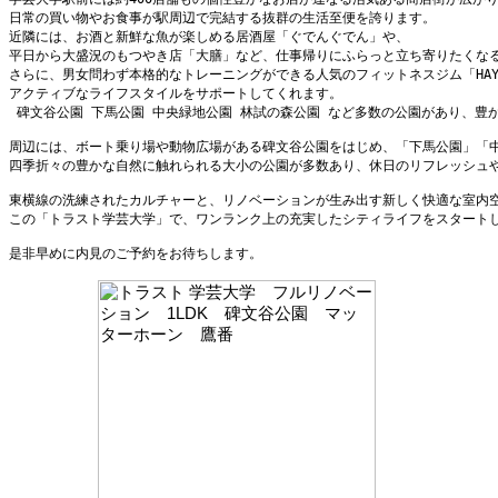
日常の買い物やお食事が駅周辺で完結する抜群の生活至便を誇ります。
近隣には、お酒と新鮮な魚が楽しめる居酒屋「ぐでんぐでん」や、
平日から大盛況のもつやき店「大膳」など、仕事帰りにふらっと立ち寄りたくな
さらに、男女問わず本格的なトレーニングができる人気のフィットネスジム「HAYAT
アクティブなライフスタイルをサポートしてくれます。 
 碑文谷公園 下馬公園 中央緑地公園 林試の森公園 など多数の公園があり、豊
周辺には、ボート乗り場や動物広場がある碑文谷公園をはじめ、「下馬公園」「
四季折々の豊かな自然に触れられる大小の公園が多数あり、休日のリフレッシュ
東横線の洗練されたカルチャーと、リノベーションが生み出す新しく快適な室内
この「トラスト学芸大学」で、ワンランク上の充実したシティライフをスタート
是非早めに内見のご予約をお待ちします。