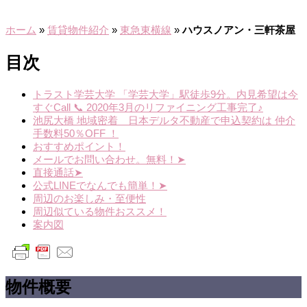
ホーム
»
賃貸物件紹介
»
東急東横線
»
ハウスノアン・三軒茶屋
目次
トラスト学芸大学 「学芸大学」駅徒歩9分。内見希望は今
すぐCall 📞 2020年3月のリファイニング工事完了♪
池尻大橋 地域密着 日本デルタ不動産で申込契約は 仲介
手数料50％OFF ！
おすすめポイント！
メールでお問い合わせ。無料！➤
直接通話➤
公式LINEでなんでも簡単！➤
周辺のお楽しみ・至便性
周辺似ている物件おススメ！
案内図
物件概要