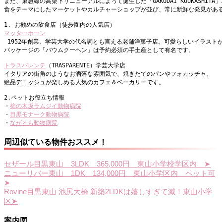
また、東急線の高架下リニューアルによって誕生した「GAKUDAI KOUKASHITA
食をテーマにしたマーケットやカルチャーショップが並び、常に新鮮な発見があ
1. お勧めの飲食店（徒歩圏内の人気店）
マッターホーン
 1952年創業、学芸大学の代名詞とも言える老舗洋菓子店。可愛らしいイラスト
パッケージの「バウムクーヘン」は予約必須の手土産として有名です。
トラスパレンテ
（TRASPARENTE）学芸大学店
イタリアの街角のようなお洒落な雰囲気で、焼きたてのパンやフォカッチャ、
絶品デニッシュが楽しめる人気のカフェ＆ベーカリーです。
2.ペットお役立ち情報
・
柿の木坂ラムジイ動物病院
・
目黒モナーク動物病院
・
ながとも動物病院
周辺似ている物件おススメ！
セザール目黒東山 3LDK 365,000円 東山小学校学区内 ➤
ニューリバー東山 1DK 134,000円 東山小学区内 ペット可
➤
Rovine目黒東山 池尻大橋 新築2LDKは嬉しすぎて滅！東山小学
区➤
案内図