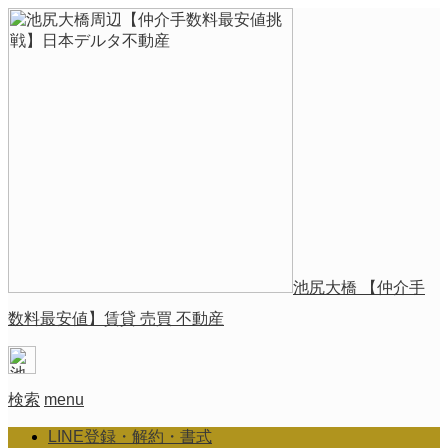
池尻大橋 【仲介手
数料最安値】賃貸 売買 不動産
検索
menu
LINE登録・解約・書式