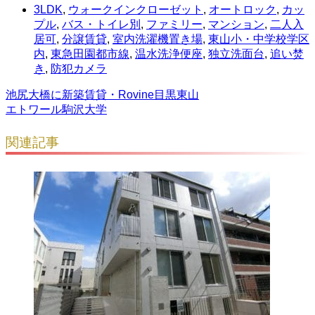
3LDK
,
ウォークインクローゼット
,
オートロック
,
カッ
プル
,
バス・トイレ別
,
ファミリー
,
マンション
,
二人入
居可
,
分譲賃貸
,
室内洗濯機置き場
,
東山小・中学校学区
内
,
東急田園都市線
,
温水洗浄便座
,
独立洗面台
,
追い焚
き
,
防犯カメラ
池尻大橋に新築賃貸・Rovine目黒東山
エトワール駒沢大学
関連記事