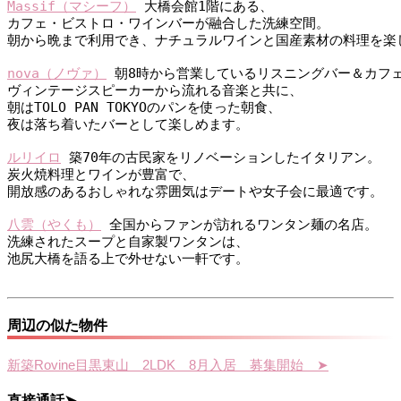
Massif（マシーフ）
 大橋会館1階にある、
カフェ・ビストロ・ワインバーが融合した洗練空間。
朝から晩まで利用でき、ナチュラルワインと国産素材の料理を楽
nova（ノヴァ）
 朝8時から営業しているリスニングバー＆カフ
ヴィンテージスピーカーから流れる音楽と共に、
朝はTOLO PAN TOKYOのパンを使った朝食、
夜は落ち着いたバーとして楽しめます。
ルリイロ
 築70年の古民家をリノベーションしたイタリアン。
炭火焼料理とワインが豊富で、
開放感のあるおしゃれな雰囲気はデートや女子会に最適です。
八雲（やくも）
 全国からファンが訪れるワンタン麺の名店。
洗練されたスープと自家製ワンタンは、
池尻大橋を語る上で外せない一軒です。
周辺の似た物件
新築Rovine目黒東山 2LDK 8月入居 募集開始 ➤
直接通話➤