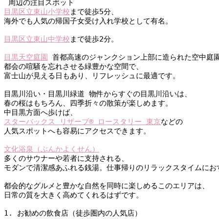
 周辺の注目スポット
目黒区立東山小学校
まで徒歩5分、
海外でも人気の帰国子女受け入れ学校として有名。
目黒区立東山中学校
まで徒歩2分。
目黒天空庭園
 首都高速のジャンクション上部に造られた空中庭
都会の喧騒を忘れさせる緑豊かな空間で、
富士山が見える日もあり、リフレッシュに最適です。
目黒川沿い・目黒川緑道 物件からすぐの目黒川沿いは、
春の桜はもちろん、四季折々の散策が楽しめます。
中目黒方面へ歩けば、
スターバックス リザーブ® ロースタリー 東京
などの
人気スポットへも容易にアクセスできます。
文化浴泉（ぶんかよくせん）
多くのサウナーや若者に支持される、
モダンで清潔感あふれる銭湯。仕事帰りのリラックスタイムにお
都会的なグルメと豊かな自然を同時に楽しめるこのエリアは、
日常の質を大きく高めてくれるはずです。
1. お勧めの飲食店（徒歩圏内の人気店）