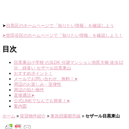
➤
目黒区のホームページで「知りたい情報」を確認しよう
➤世田谷区のホームページで「知りたい情報」を確認しよう！
目次
目黒東山小学校 の3LDK 分譲マンション池尻大橋 徒歩12
分 緑多い セザール目黒東山
おすすめポイント！
メールでお問い合わせ。無料！➤
周辺のお楽しみ・至便性
周辺の似た物件
直接通話➤
公式LINEでなんでも簡単！➤
案内図
ホーム
»
賃貸物件紹介
»
東急田園都市線
»
セザール目黒東山