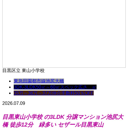
目黒区立 東山小学校
東急田園都市線
池尻大橋
3DK-3LDK
50㎡～60㎡
スペック
広さ ㎡
35万～36万～37万
仲介手数料50％OFF
2026.07.09
目黒東山小学校 の3LDK 分譲マンション池尻大
橋 徒歩12分 緑多い セザール目黒東山