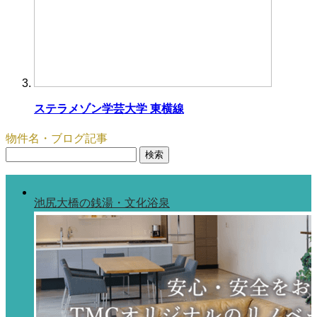
ステラメゾン学芸大学 東横線
物件名・ブログ記事
検
索:
池尻大橋の銭湯・文化浴泉