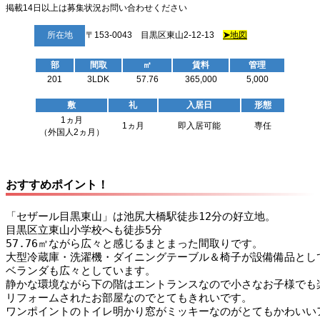
掲載14日以上は募集状況お問い合わせください
所在地
〒153-0043 目黒区東山2-12-13
➤
地図
部
間取
㎡
賃料
管理
201
3LDK
57.76
365,000
5,000
敷
礼
入居日
形態
1ヵ月
1ヵ月
即入居可能
専任
（外国人2ヵ月）
おすすめポイント！
「セザール目黒東山」は池尻大橋駅徒歩12分の好立地。
目黒区立東山小学校へも徒歩5分
57.76㎡ながら広々と感じるまとまった間取りです。
大型冷蔵庫・洗濯機・ダイニングテーブル＆椅子が設備備品とし
ベランダも広々としています。
静かな環境ながら下の階はエントランスなので小さなお子様でも
リフォームされたお部屋なのでとてもきれいです。
ワンポイントのトイレ明かり窓がミッキーなのがとてもかわいい