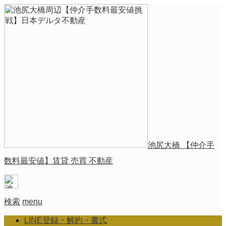
池尻大橋 【仲介手
数料最安値】賃貸 売買 不動産
検索
menu
LINE登録・解約・書式