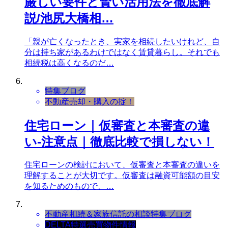
厳しい要件と賢い活用法を徹底解
説/池尻大橋相…
「親が亡くなったとき、実家を相続したいけれど、自
分は持ち家があるわけではなく賃貸暮らし。それでも
相続税は高くなるのだ…
特集ブログ
不動産売却・購入の掟！
住宅ローン｜仮審査と本審査の違
い-注意点｜徹底比較で損しない！
住宅ローンの検討において、仮審査と本審査の違いを
理解することが大切です。仮審査は融資可能額の目安
を知るためのもので、…
不動産相続＆家族信託の相談
特集ブログ
DELTA特選売買物件情報