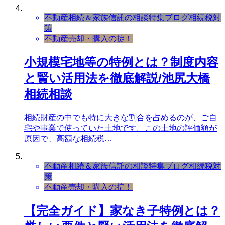
不動産相続＆家族信託の相談
特集ブログ
相続税対
策
不動産売却・購入の掟！
小規模宅地等の特例とは？制度内容
と賢い活用法を徹底解説/池尻大橋
相続相談
相続財産の中でも特に大きな割合を占めるのが、ご自
宅や事業で使っていた土地です。この土地の評価額が
原因で、高額な相続税…
不動産相続＆家族信託の相談
特集ブログ
相続税対
策
不動産売却・購入の掟！
【完全ガイド】家なき子特例とは？