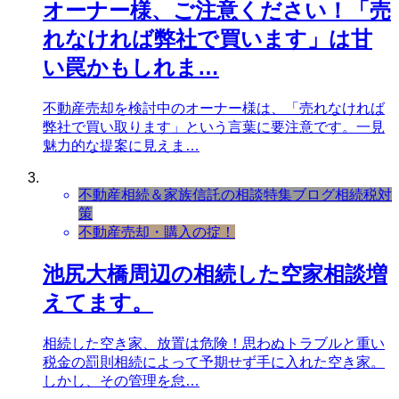
オーナー様、ご注意ください！「売
れなければ弊社で買います」は甘
い罠かもしれま…
不動産売却を検討中のオーナー様は、「売れなければ
弊社で買い取ります」という言葉に要注意です。一見
魅力的な提案に見えま…
不動産相続＆家族信託の相談
特集ブログ
相続税対
策
不動産売却・購入の掟！
池尻大橋周辺の相続した空家相談増
えてます。
相続した空き家、放置は危険！思わぬトラブルと重い
税金の罰則相続によって予期せず手に入れた空き家。
しかし、その管理を怠…