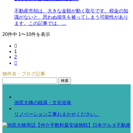
不動産売却は、大きな金額が動く取引です。税金の知
識がないと、思わぬ損失を被ってしまう可能性があり
ます。この記事では、…
20件中 1〜10件を表示

1
2

物件名・ブログ記事
検
索:
池尻大橋の銭湯・文化浴泉
リノベーション工事おまかせください。