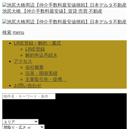
池尻大橋 【仲介手数料最安値】賃貸 売買 不動産
検索
menu
LINE登録・解約・書式
LINE登録
解約申込手続き
アクセス
会社概要
沿革・開発実績
主要取引先・提携
お問い合わせ
and
or