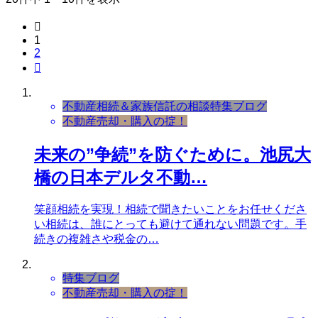

1
2

不動産相続＆家族信託の相談
特集ブログ
不動産売却・購入の掟！
未来の”争続”を防ぐために。池尻大
橋の日本デルタ不動…
笑顔相続を実現！相続で聞きたいことをお任せくださ
い相続は、誰にとっても避けて通れない問題です。手
続きの複雑さや税金の…
特集ブログ
不動産売却・購入の掟！