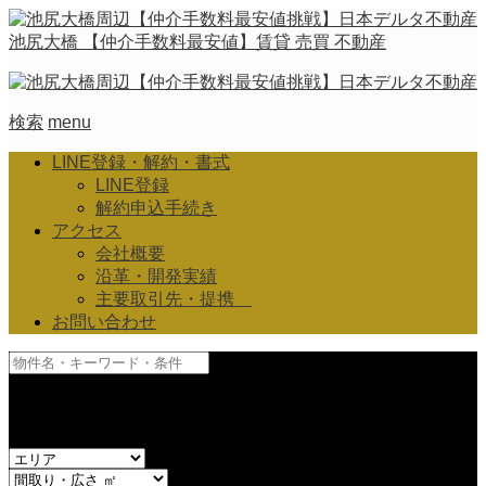
池尻大橋 【仲介手数料最安値】賃貸 売買 不動産
検索
menu
LINE登録・解約・書式
LINE登録
解約申込手続き
アクセス
会社概要
沿革・開発実績
主要取引先・提携
お問い合わせ
and
or