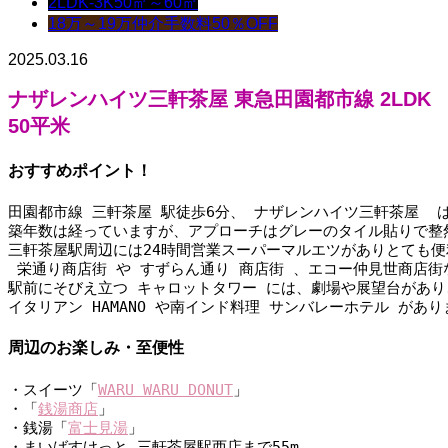
2LDK-3K
50㎡～60㎡
18万～19万
仲介手数料50％OFF
2025.03.16
ナザレンハイツ三軒茶屋 東急田園都市線 2LDK
50平米
おすすめポイント！
田園都市線 三軒茶屋 駅徒歩6分、 ナザレンハイツ三軒茶屋 
築年数は経っていますが、アプローチはグレーのタイル貼りで整
三軒茶屋駅周辺には24時間営業スーパーマルエツがありとても便
 栄通り商店街 や すずらん通り 商店街 、エコー仲見世商店
駅前にそびえ立つ キャロットタワー には、劇場や展望台があ
イタリアン HAMANO や南インド料理 サンバレーホテル があ
周辺のお楽しみ・至便性
・スイーツ「
WARU WARU DONUT
」
・「
銭湯商店
」
・銭湯「
富士見湯
」
・まいばすけっと 三軒茶屋駅西店まで55m