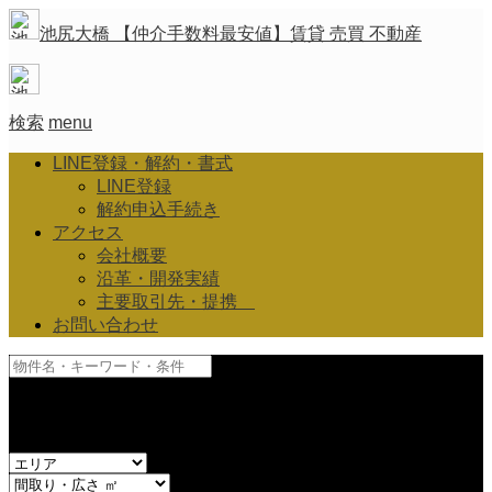
池尻大橋 【仲介手数料最安値】賃貸 売買 不動産
検索
menu
LINE登録・解約・書式
LINE登録
解約申込手続き
アクセス
会社概要
沿革・開発実績
主要取引先・提携
お問い合わせ
and
or