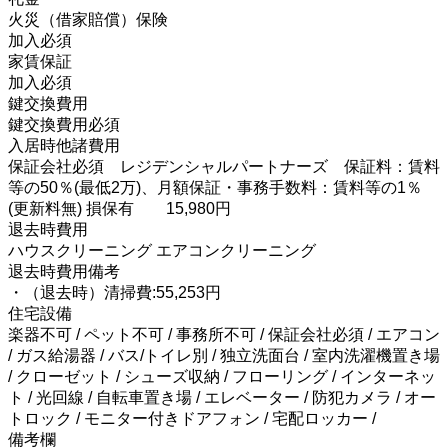
火災（借家賠償）保険
加入必須
家賃保証
加入必須
鍵交換費用
鍵交換費用必須
入居時他諸費用
保証会社必須 レジデンシャルパートナーズ 保証料：賃料
等の50％(最低2万)、月額保証・事務手数料：賃料等の1％
(更新料無) 損保有 15,980円
退去時費用
ハウスクリーニング エアコンクリーニング
退去時費用備考
・（退去時）清掃費:55,253円
住宅設備
楽器不可 / ペット不可 / 事務所不可 / 保証会社必須 / エアコン
/ ガス給湯器 / バス/トイレ別 / 独立洗面台 / 室内洗濯機置き場
/ クローゼット / シューズ収納 / フローリング / インターネッ
ト / 光回線 / 自転車置き場 / エレベーター / 防犯カメラ / オー
トロック / モニター付きドアフォン / 宅配ロッカー /
備考欄