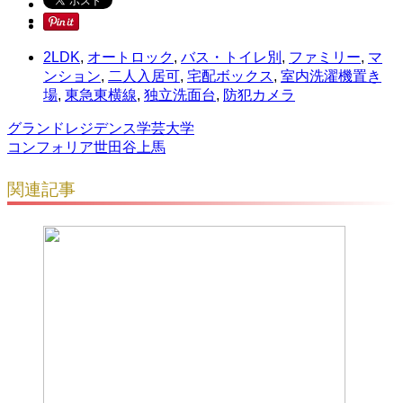
2LDK
,
オートロック
,
バス・トイレ別
,
ファミリー
,
マ
ンション
,
二人入居可
,
宅配ボックス
,
室内洗濯機置き
場
,
東急東横線
,
独立洗面台
,
防犯カメラ
グランドレジデンス学芸大学
コンフォリア世田谷上馬
関連記事