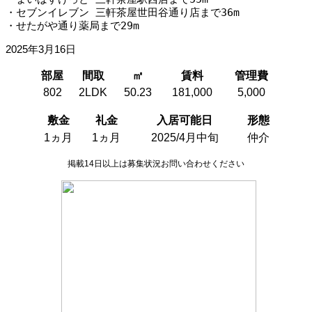
・セブンイレブン 三軒茶屋世田谷通り店まで36m
・せたがや通り薬局まで29m
2025年3月16日
部屋
間取
㎡
賃料
管理費
802
2LDK
50.23
181,000
5,000
敷金
礼金
入居可能日
形態
1ヵ月
1ヵ月
2025/4月中旬
仲介
掲載14日以上は募集状況お問い合わせください