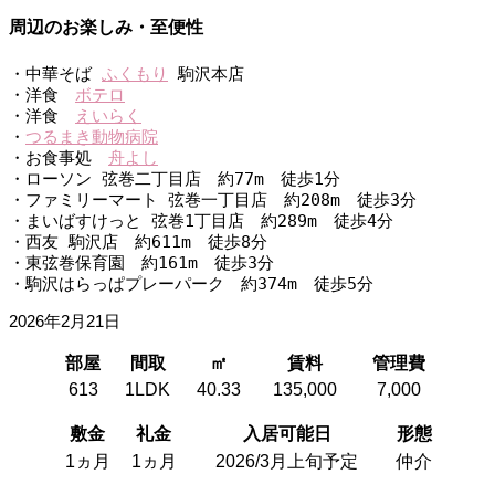
周辺のお楽しみ・至便性
・中華そば 
ふくもり
 駒沢本店
・洋食　
ボテロ
・洋食　
えいらく
・
つるまき動物病院
・お食事処　
舟よし
・ローソン 弦巻二丁目店　約77m　徒歩1分
・ファミリーマート 弦巻一丁目店　約208m　徒歩3分
・まいばすけっと 弦巻1丁目店　約289m　徒歩4分
・西友 駒沢店　約611m　徒歩8分
・東弦巻保育園　約161m　徒歩3分
・駒沢はらっぱプレーパーク　約374m　徒歩5分
2026年2月21日
部屋
間取
㎡
賃料
管理費
613
1LDK
40.33
135,000
7,000
敷金
礼金
入居可能日
形態
1ヵ月
1ヵ月
2026/3月上旬予定
仲介