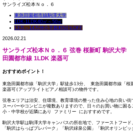
サンライズ松本Ｎｏ．６
東急田園都市線
駒澤大学
1DK-1LDK
40㎡～50㎡
13万～14万
仲介手数料50％OFF
2026.02.21
サンライズ松本Ｎｏ．６
弦巻 桜新町 駒沢大学
田園都市線 1LDK 楽器可
おすすめポイント！
東急田園都市線「駒沢大学」駅徒歩13分、 東急田園都市線「桜
楽器可(アップライトピアノ相談可)の物件です。
弦巻エリアは治安、住環境、教育環境の整った住み心地の良い街
スーパーやコンビニが複数ありますので、日々のお買い物に困る
小・中学校が近隣にあり ファミリー におすすめです。
駒沢大学駅は駒澤大学キャンパスの所在地で、ファーストフード
「駒沢はらっぱプレパーク」「駒沢緑泉公園」「駒沢オリンピッ