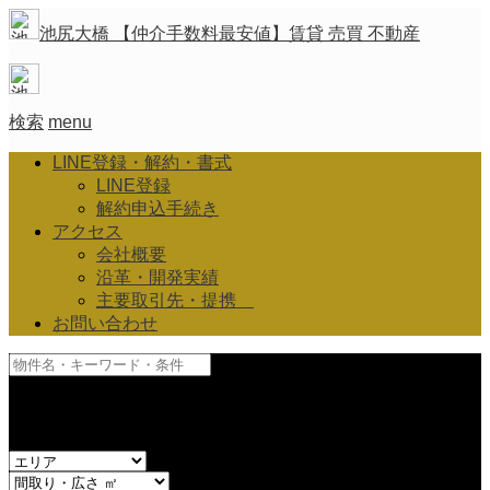
池尻大橋 【仲介手数料最安値】賃貸 売買 不動産
検索
menu
LINE登録・解約・書式
LINE登録
解約申込手続き
アクセス
会社概要
沿革・開発実績
主要取引先・提携
お問い合わせ
and
or