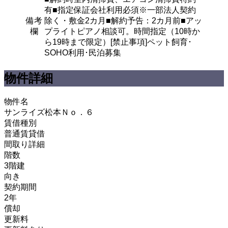
有■指定保証会社利用必須※一部法人契約
備考
除く・敷金2カ月■解約予告：2カ月前■アッ
欄
プライトピアノ相談可。時間指定（10時か
ら19時まで限定）[禁止事項]ペット飼育･
SOHO利用･民泊募集
物件詳細
物件名
サンライズ松本Ｎｏ．６
賃借種別
普通賃貸借
間取り詳細
階数
3階建
向き
契約期間
2年
償却
更新料