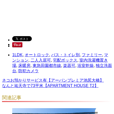
1LDK
,
オートロック
,
バス・トイレ別
,
ファミリー
,
マ
ンション
,
二人入居可
,
宅配ボックス
,
室内洗濯機置き
場
,
床暖房
,
東急田園都市線
,
楽器可
,
浴室乾燥
,
独立洗面
台
,
防犯カメラ
ネコお預かりサービス有【アーバンプレミア池尻大橋】
なんと祐天寺で73平米【APARTMENT HOUSE T2】
関連記事