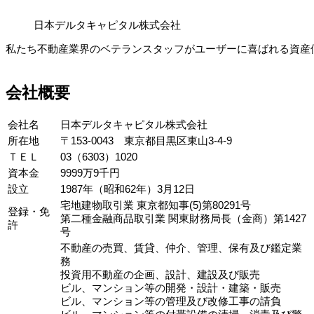
日本デルタキャピタル株式会社
私たち不動産業界のベテランスタッフがユーザーに喜ばれる資産価
会社概要
会社名
日本デルタキャピタル株式会社
所在地
〒153-0043 東京都目黒区東山3-4-9
ＴＥＬ
03（6303）1020
資本金
9999万9千円
設立
1987年（昭和62年）3月12日
宅地建物取引業 東京都知事(5)第80291号
登録・免
第二種金融商品取引業 関東財務局長（金商）第1427
許
号
不動産の売買、賃貸、仲介、管理、保有及び鑑定業
務
投資用不動産の企画、設計、建設及び販売
ビル、マンション等の開発・設計・建築・販売
ビル、マンション等の管理及び改修工事の請負