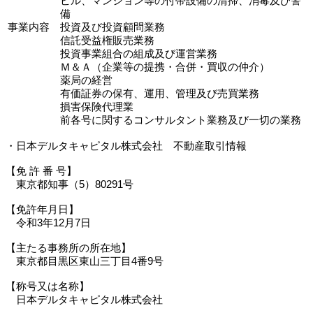
ビル、マンション等の付帯設備の清掃、消毒及び警
備
事業内容
投資及び投資顧問業務
信託受益権販売業務
投資事業組合の組成及び運営業務
Ｍ＆Ａ（企業等の提携・合併・買収の仲介）
薬局の経営
有価証券の保有、運用、管理及び売買業務
損害保険代理業
前各号に関するコンサルタント業務及び一切の業務
・日本デルタキャピタル株式会社 不動産取引情報
【免 許 番 号】
東京都知事（5）80291号
【免許年月日】
令和3年12月7日
【主たる事務所の所在地】
東京都目黒区東山三丁目4番9号
【称号又は名称】
日本デルタキャピタル株式会社