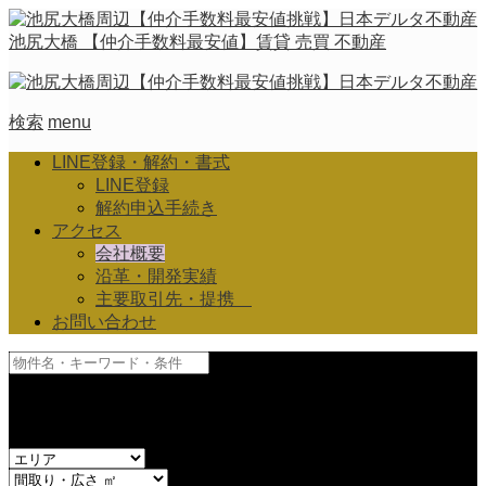
池尻大橋 【仲介手数料最安値】賃貸 売買 不動産
検索
menu
LINE登録・解約・書式
LINE登録
解約申込手続き
アクセス
会社概要
沿革・開発実績
主要取引先・提携
お問い合わせ
and
or