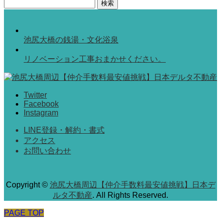
検
索:
池尻大橋の銭湯・文化浴泉
リノベーション工事おまかせください。
Twitter
Facebook
Instagram
LINE登録・解約・書式
アクセス
お問い合わせ
Copyright
©
池尻大橋周辺【仲介手数料最安値挑戦】日本デ
ルタ不動産
. All Rights Reserved.
PAGE TOP