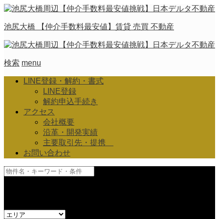
池尻大橋 【仲介手数料最安値】賃貸 売買 不動産
検索
menu
LINE登録・解約・書式
LINE登録
解約申込手続き
アクセス
会社概要
沿革・開発実績
主要取引先・提携
お問い合わせ
and
or