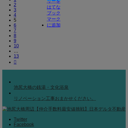
2
3
4
5
6
7
8
9
10
…
13

池尻大橋の銭湯・文化浴泉
リノベーション工事おまかせください。
Twitter
Facebook