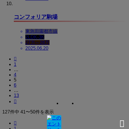
コンフォリア駒場
東急田園都市線
2LDK-3K
27万～28万
2025.06.20

1
…
4
5
6
…
13

127件中 41〜50件を表示

1