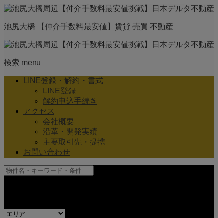
池尻大橋 【仲介手数料最安値】賃貸 売買 不動産
検索
menu
LINE登録・解約・書式
LINE登録
解約申込手続き
アクセス
会社概要
沿革・開発実績
主要取引先・提携
お問い合わせ
and
or