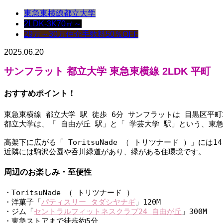
東急東横線
都立大学
2LDK-3K
70㎡～
29万～30万
仲介手数料50％OFF
2025.06.20
サンフラット 都立大学 東急東横線 2LDK 平町
おすすめポイント！
東急東横線 都立大学 駅 徒歩 6分 サンフラットは 目黒区平
都立大学は、「 自由が丘 駅」と「 学芸大学 駅」という、東
高架下に広がる「 ToritsuNade （ トリツナード ）
近隣には駒沢公園や呑川緑道があり、緑がある住環境です。
周辺のお楽しみ・至便性
・ToritsuNade （ トリツナード ）
・洋菓子「
パティスリー タダシヤナギ
」120M
・ジム「
セントラルフィットネスクラブ24 自由が丘
」300M
・東急ストアまで徒歩約5分