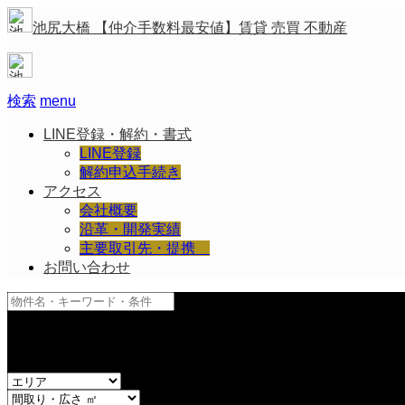
池尻大橋 【仲介手数料最安値】賃貸 売買 不動産
検索
menu
LINE登録・解約・書式
LINE登録
解約申込手続き
アクセス
会社概要
沿革・開発実績
主要取引先・提携
お問い合わせ
and
or