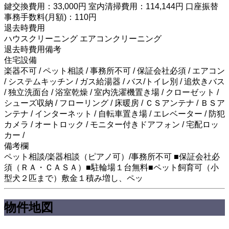
鍵交換費用：33,000円 室内清掃費用：114,144円 口座振替
事務手数料(月額)：110円
退去時費用
ハウスクリーニング エアコンクリーニング
退去時費用備考
住宅設備
楽器不可 / ペット相談 / 事務所不可 / 保証会社必須 / エアコン
/ システムキッチン / ガス給湯器 / バス/トイレ別 / 追炊きバス
/ 独立洗面台 / 浴室乾燥 / 室内洗濯機置き場 / クローゼット /
シューズ収納 / フローリング / 床暖房 / ＣＳアンテナ / ＢＳア
ンテナ / インターネット / 自転車置き場 / エレベーター / 防犯
カメラ / オートロック / モニター付きドアフォン / 宅配ロッ
カー /
備考欄
ペット相談/楽器相談（ピアノ可）/事務所不可 ■保証会社必
須（ＲＡ・ＣＡＳＡ）■駐輪場１台無料■ペット飼育可（小
型犬２匹まで）敷金１積み増し、ペッ
物件地図