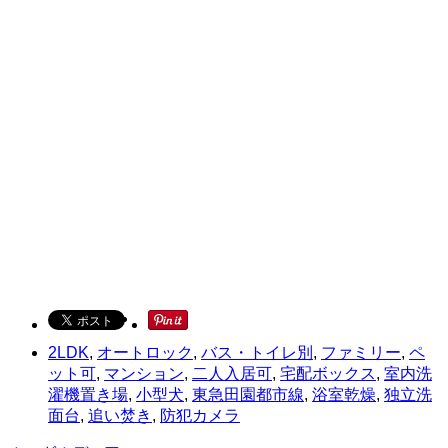
2LDK
,
オートロック
,
バス・トイレ別
,
ファミリー
,
ペ
ット可
,
マンション
,
二人入居可
,
宅配ボックス
,
室内洗
濯機置き場
,
小型犬
,
東急田園都市線
,
浴室乾燥
,
独立洗
面台
,
追い焚き
,
防犯カメラ