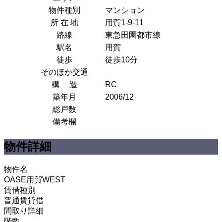
物件種別
マンション
所 在 地
用賀1-9-11
路線
東急田園都市線
駅名
用賀
徒歩
徒歩10分
そのほか交通
構 造
RC
築年月
2006/12
総戸数
備考欄
物件詳細
物件名
OASE用賀WEST
賃借種別
普通賃貸借
間取り詳細
階数