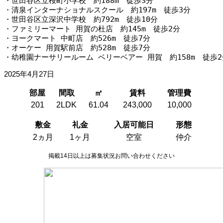
・世田谷区立桜町小学校　約188m　徒歩3分
・清泉インターナショナルスクール　約197m　徒歩3分
・世田谷区立深沢中学校　約792m　徒歩10分
・ファミリーマート 用賀の杜店　約145m　徒歩2分
・ヨークマート 中町店　約526m　徒歩7分
・オーケー 用賀駅前店　約528m　徒歩7分
・幼稚園ナーサリールーム ベリーベアー 用賀　約158m　徒歩2
2025年4月27日
部屋
間取
㎡
賃料
管理費
201
2LDK
61.04
243,000
10,000
敷金
礼金
入居可能日
形態
2ヵ月
1ヶ月
空室
仲介
掲載14日以上は募集状況お問い合わせください