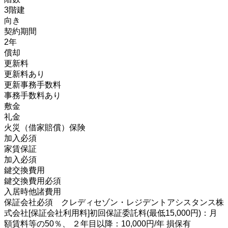
3階建
向き
契約期間
2年
償却
更新料
更新料あり
更新事務手数料
事務手数料あり
敷金
礼金
火災（借家賠償）保険
加入必須
家賃保証
加入必須
鍵交換費用
鍵交換費用必須
入居時他諸費用
保証会社必須 クレディセゾン・レジデントアシスタンス株
式会社[保証会社利用料]初回保証委託料(最低15,000円)：月
額賃料等の50％、 ２年目以降：10,000円/年 損保有