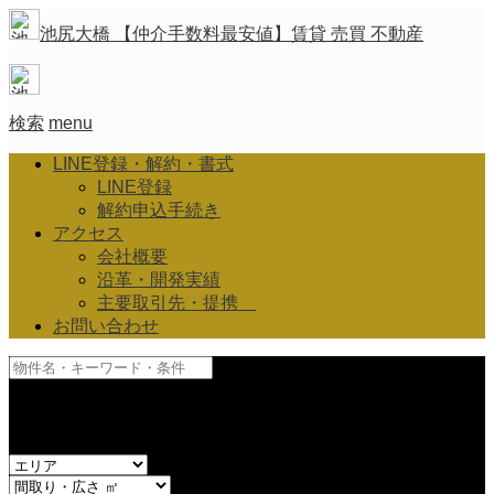
池尻大橋 【仲介手数料最安値】賃貸 売買 不動産
検索
menu
LINE登録・解約・書式
LINE登録
解約申込手続き
アクセス
会社概要
沿革・開発実績
主要取引先・提携
お問い合わせ
and
or