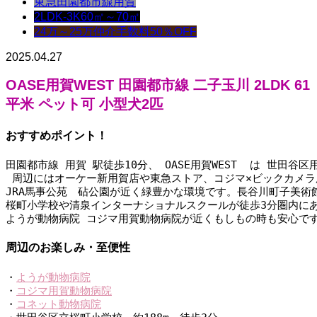
東急田園都市線
用賀
2LDK-3K
60㎡～70㎡
24万～25万
仲介手数料50％OFF
2025.04.27
OASE用賀WEST
田園都市線 二子玉川 2LDK 61
平米 ペット可 小型犬2匹
おすすめポイント！
田園都市線 用賀 駅徒歩10分、 OASE用賀WEST  は 世田
 周辺にはオーケー新用賀店や東急ストア、コジマ×ビックカメ
JRA馬事公苑　砧公園が近く緑豊かな環境です。長谷川町子美術
桜町小学校や清泉インターナショナルスクールが徒歩3分圏内に
ようが動物病院 コジマ用賀動物病院が近くもしもの時も安心で
周辺のお楽しみ・至便性
・
ようが動物病院
・
コジマ用賀動物病院
・
コネット動物病院