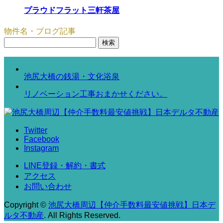
プラウドフラット三軒茶屋
物件名・ブログ記事
検
索:
池尻大橋の銭湯・文化浴泉
リノベーション工事おまかせください。
Twitter
Facebook
Instagram
LINE登録・解約・書式
アクセス
お問い合わせ
Copyright
©
池尻大橋周辺【仲介手数料最安値挑戦】日本デ
ルタ不動産
. All Rights Reserved.