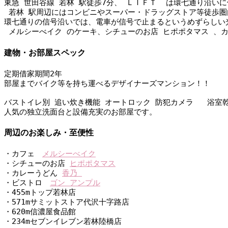
東急 世田谷線 若林 駅徒歩7分、 ＬＩＦＴ  は環七通り沿
 若林 駅周辺にはコンビニやスーパー・ドラッグストア等徒歩圏
環七通りの信号沿いでは、電車が信号で止まるというめずらしい
 メルシーべイク のケーキ、シチューのお店 ヒポポタマス 、
建物・お部屋スペック
定期借家期間2年
部屋までバイク等を持ち運べるデザイナーズマンション！！
バストイレ別 追い炊き機能 オートロック 防犯カメラ   浴室
人気の独立洗面台と設備充実のお部屋です。
周辺のお楽しみ・至便性
・カフェ　
メルシーべイク
・シチューのお店 
ヒポポタマス
・カレーうどん 
香乃 
・ビストロ　
ゴン アンプル
・455mトップ若林店    
・571mサミットストア代沢十字路店   
・620m信濃屋食品館　
・234mセブンイレブン若林陸橋店