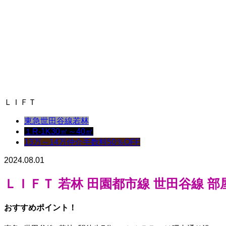
ＬＩＦＴ
東急世田谷線
若林
１R-1K
30㎡～40㎡
13万～14万
仲介手数料50％OFF
2024.08.01
ＬＩＦＴ 若林 田園都市線 世田谷線 
おすすめポイント！