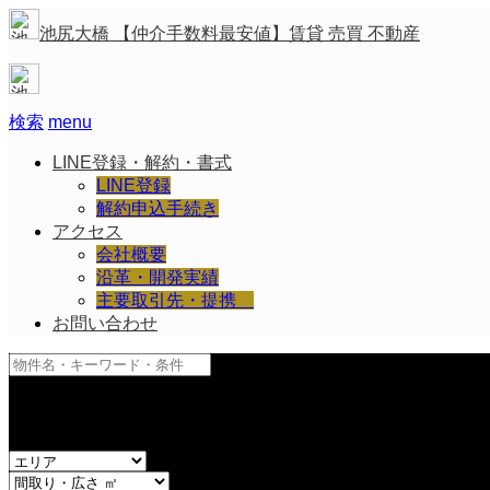
池尻大橋 【仲介手数料最安値】賃貸 売買 不動産
検索
menu
LINE登録・解約・書式
LINE登録
解約申込手続き
アクセス
会社概要
沿革・開発実績
主要取引先・提携
お問い合わせ
and
or