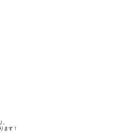
り。
ります！