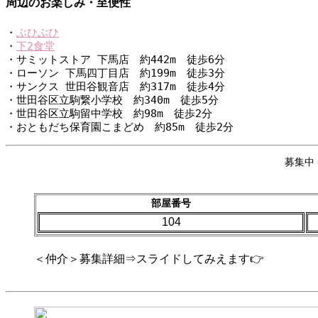
周辺のお楽しみ・至便性
・
ぶひぶひ
・
下2食堂
・サミットストア 下馬店　約442m　徒歩6分
・ローソン 下馬四丁目店　約199m　徒歩3分
・サンクス 世田谷観音店　約317m　徒歩4分
・世田谷区立駒繋小学校　約340m　徒歩5分
・世田谷区立駒留中学校　約98m　徒歩2分
・おともだち保育園こまどめ　約85m　徒歩2分
募集中
部屋番号
104
＜仲介＞募集詳細⇒スライドしてみえます👉