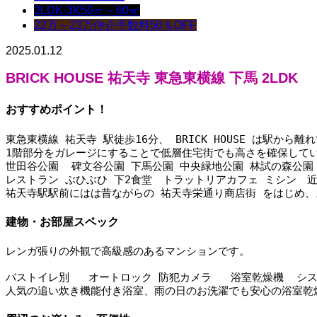
2LDK-3K
50㎡～60㎡
22万～23万
仲介手数料50％OFF
2025.01.12
BRICK HOUSE 祐天寺 東急東横線 下馬 2LDK
おすすめポイント！
東急東横線 祐天寺 駅徒歩16分、 BRICK HOUSE は駅か
1階部分をガレージにすることで低層住宅街でも高さを確保して
世田谷公園  碑文谷公園 下馬公園 中央緑地公園 林試の森公
レストラン ぶひぶひ 下2食堂　トラットリアカフェ ミシン　
祐天寺駅駅前にはは昔ながらの 祐天寺栄通り商店街 をはじめ
建物・お部屋スペック
レンガ張りの外観で高級感のあるマンションです。
バストイレ別   オートロック 防犯カメラ   浴室乾燥機  
人気の追い炊き機能付き浴室、雨の日のお洗濯でも安心の浴室乾