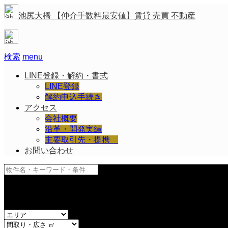
池尻大橋 【仲介手数料最安値】賃貸 売買 不動産
検索
menu
LINE登録・解約・書式
LINE登録
解約申込手続き
アクセス
会社概要
沿革・開発実績
主要取引先・提携
お問い合わせ
and
or