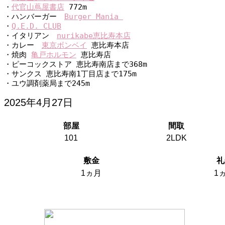
・
代官山蔦屋書店
 772m
・ハンバーガー　
Burger Mania 
・
Q.E.D. CLUB
・イタリアン　
nurikabe恵比寿本店
・カレー　
東京ボンベイ
 恵比寿本店
・焼肉 
亀戸ホルモン
 恵比寿店
・ピーコックストア 恵比寿南店まで368m
・サンクス 恵比寿南1丁目店まで175m
・ユウ調剤薬局まで245m
2025年4月27日
部屋
間取
101
2LDK
敷金
礼
1ヵ月
1