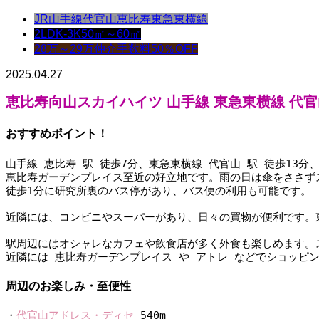
JR山手線
代官山
恵比寿
東急東横線
2LDK-3K
50㎡～60㎡
28万～29万
仲介手数料50％OFF
2025.04.27
恵比寿向山スカイハイツ 山手線 東急東横線 代官山 
おすすめポイント！
山手線 恵比寿 駅 徒歩7分、東急東横線 代官山 駅 徒歩13
恵比寿ガーデンプレイス至近の好立地です。雨の日は傘をささず
徒歩1分に研究所裏のバス停があり、バス便の利用も可能です。
近隣には、コンビニやスーパーがあり、日々の買物が便利です。
駅周辺にはオシャレなカフェや飲食店が多く外食も楽しめます。
近隣には 恵比寿ガーデンプレイス や アトレ などでショッ
周辺のお楽しみ・至便性
・
代官山アドレス・ディセ
 540m