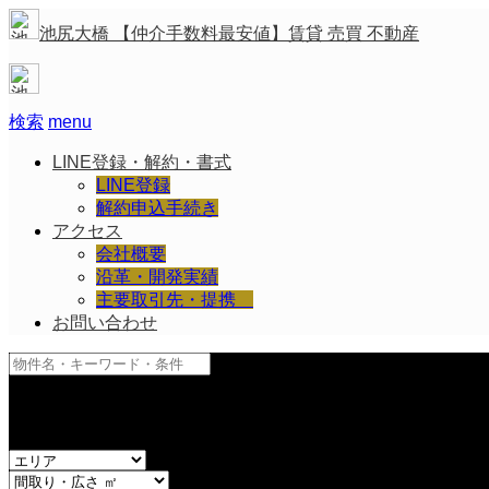
池尻大橋 【仲介手数料最安値】賃貸 売買 不動産
検索
menu
LINE登録・解約・書式
LINE登録
解約申込手続き
アクセス
会社概要
沿革・開発実績
主要取引先・提携
お問い合わせ
and
or