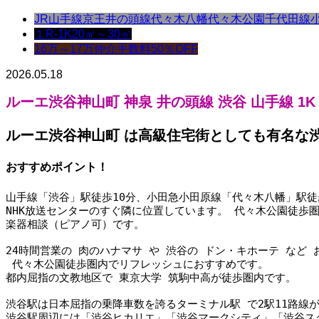
JR山手線
京王井の頭線
代々木八幡
代々木公園
千代田線
１R-1K
20㎡～30㎡
16万～17万
仲介手数料50％OFF
2026.05.18
ルーエ渋谷神山町
神泉
井の頭線 渋谷 山手線 1K
ルーエ渋谷神山町 は高級住宅街としても有名な
おすすめポイント！
山手線「渋谷」駅徒歩10分、小田急小田原線「代々木八幡」駅徒歩
NHK放送センターのすぐ隣に位置しています。 代々木公園徒歩
楽器相談（ピアノ可）です。
24時間営業の 肉のハナマサ や 渋谷の ドン・キホーテ など
 代々木公園徒歩圏内でリフレッシュにおすすめです。
都内屈指の文教地区で 東京大学 筑駒中高が徒歩圏内です。 
渋谷駅は日本屈指の乗降車数を誇るターミナル駅 で2駅11路線
渋谷駅周辺には「渋谷ヒカリエ」「渋谷マークシティ」「渋谷ス