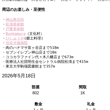
周辺のお楽しみ・至便性
・
神山商店街
・
松濤美術館
・
戸栗美術館
・
Bunkamura
（文化村）
・
ひしゅうや
(郷土料理)
・
渋谷犬猫病院
・肉のハナマサ富ヶ谷店まで518m
・セブンイレブン神山店まで18m
・ココカラファイン代々木八幡店まで673m
・医療法人社団明生会セントラル病院松濤まで415m
・東京大学駒場図書館まで357m
2026年5月18日
部屋
間取
802
1K
敷金
礼金