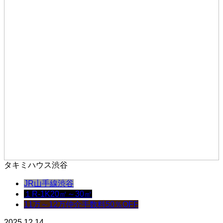
タキミハウス渋谷
JR山手線
渋谷
１R-1K
20㎡～30㎡
11万～12万
仲介手数料50％OFF
2025.12.14