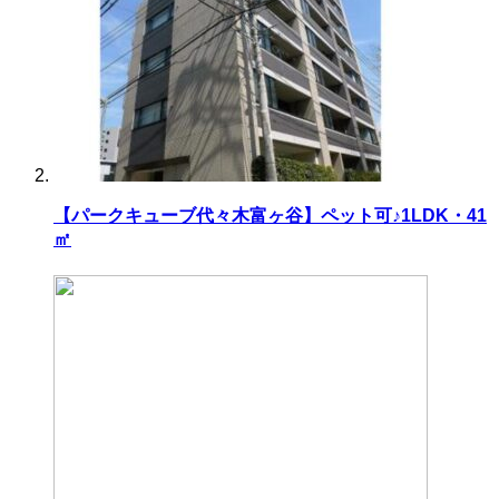
【パークキューブ代々木富ヶ谷】ペット可♪1LDK・41
㎡