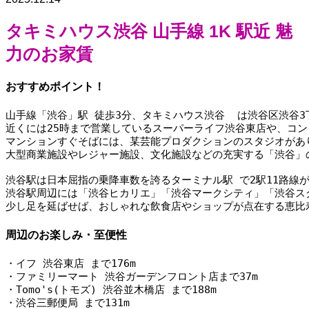
タキミハウス渋谷
山手線 1K 駅近 魅
力のお家賃
おすすめポイント！
山手線「渋谷」駅 徒歩3分、タキミハウス渋谷  は渋谷区渋谷
近くには25時まで営業しているスーパーライフ渋谷東店や、コ
マンションすぐそばには、某芸能プロダクションのスタジオがあ
大型商業施設やレジャー施設、文化施設などの充実する「渋谷」
渋谷駅は日本屈指の乗降車数を誇るターミナル駅 で2駅11路線
渋谷駅周辺には「渋谷ヒカリエ」「渋谷マークシティ」「渋谷ス
少し足を延ばせば、おしゃれな飲食店やショップが点在する恵比
周辺のお楽しみ・至便性
・イフ 渋谷東店 まで176m
・ファミリーマート 渋谷ガーデンフロント店まで37m
・Tomo's(トモズ) 渋谷並木橋店 まで188m
・渋谷三郵便局 まで131m