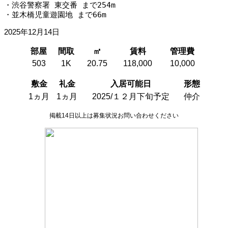
・渋谷警察署 東交番 まで254m
・並木橋児童遊園地 まで66m
2025年12月14日
部屋
間取
㎡
賃料
管理費
503
1K
20.75
118,000
10,000
敷金
礼金
入居可能日
形態
1ヵ月
1ヵ月
2025/１２月下旬予定
仲介
掲載14日以上は募集状況お問い合わせください