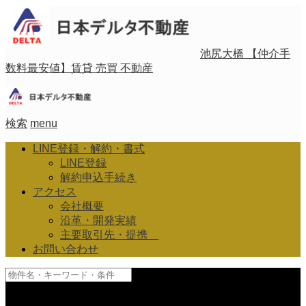
池尻大橋 【仲介手
数料最安値】賃貸 売買 不動産
検索
menu
LINE登録・解約・書式
LINE登録
解約申込手続き
アクセス
会社概要
沿革・開発実績
主要取引先・提携
お問い合わせ
and