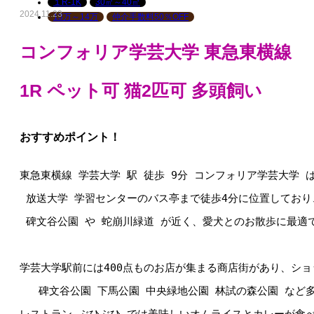
１R-1K
30㎡～40㎡
2024.11.23
13万～14万
仲介手数料50％OFF
コンフォリア学芸大学
東急東横線
1R ペット可 猫2匹可 多頭飼い
おすすめポイント！
東急東横線 学芸大学 駅 徒歩 9分 コンフォリア学芸大学 は 
 放送大学 学習センターのバス亭まで徒歩4分に位置してお
 碑文谷公園 や 蛇崩川緑道 が近く、愛犬とのお散歩に最適
学芸大学駅前には400点ものお店が集まる商店街があり、シ
   碑文谷公園 下馬公園 中央緑地公園 林試の森公園 な