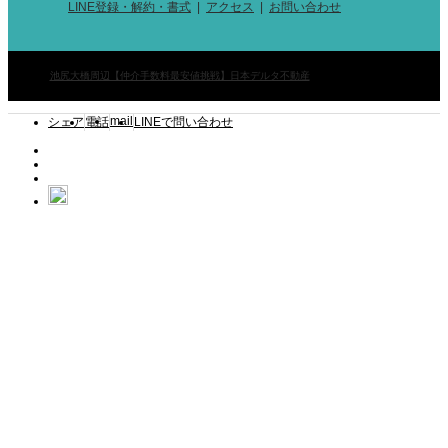
LINE登録・解約・書式
アクセス
お問い合わせ
©
池尻大橋周辺【仲介手数料最安値挑戦】日本デルタ不動産
. All Rights Reserved.
mail
シェア
電話
LINEで問い合わせ