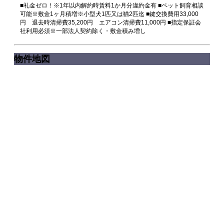
■礼金ゼロ！※1年以内解約時賃料1か月分違約金有 ■ペット飼育相談
可能※敷金1ヶ月積増※小型犬1匹又は猫2匹迄 ■鍵交換費用33,000
円 退去時清掃費35,200円 エアコン清掃費11,000円 ■指定保証会
社利用必須※一部法人契約除く・敷金積み増し
物件地図