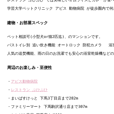
レストラン ぶひぶひ では美味しいオムライスとカレーが食
学芸大学ペットクリニック アビス 動物病院 が徒歩圏内で
建物・お部屋スペック
ペット相談可(小型犬or猫2匹迄)、のマンションです。
バストイレ別 追い炊き機能 オートロック 防犯カメラ   浴
人気の追焚機能、雨の日のお洗濯でも安心の浴室乾燥機などの
周辺のお楽しみ・至便性
・
アビス動物病院
・
レストラン ぶひぶひ
・まいばすけっと 下馬3丁目店まで282m
・ファミリーマート 下馬駒沢通り店まで307m