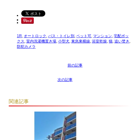
1R
,
オートロック
,
バス・トイレ別
,
ペット可
,
マンション
,
宅配ボッ
クス
,
室内洗濯機置き場
,
小型犬
,
東急東横線
,
浴室乾燥
,
猫
,
追い焚き
,
防犯カメラ
関連記事