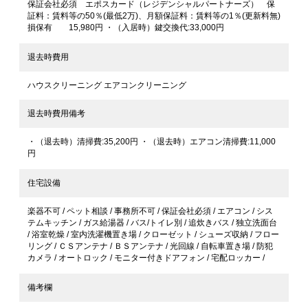
保証会社必須 エポスカード（レジデンシャルパートナーズ） 保
証料：賃料等の50％(最低2万)、月額保証料：賃料等の1％(更新料無)
損保有 15,980円 ・（入居時）鍵交換代:33,000円
退去時費用
ハウスクリーニング エアコンクリーニング
退去時費用備考
・（退去時）清掃費:35,200円 ・（退去時）エアコン清掃費:11,000
円
住宅設備
楽器不可 / ペット相談 / 事務所不可 / 保証会社必須 / エアコン / シス
テムキッチン / ガス給湯器 / バス/トイレ別 / 追炊きバス / 独立洗面台
/ 浴室乾燥 / 室内洗濯機置き場 / クローゼット / シューズ収納 / フロー
リング / ＣＳアンテナ / ＢＳアンテナ / 光回線 / 自転車置き場 / 防犯
カメラ / オートロック / モニター付きドアフォン / 宅配ロッカー /
備考欄