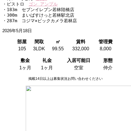
・ビストロ　
ゴン アンプル
・183m　セブンイレブン若林陸橋店
・300m　まいばすけっと若林駅北店
・287m　コジマ×ビックカメラ若林店
2026年5月18日
部屋
間取
㎡
賃料
管理費
105
3LDK
99.55
332,000
8,000
敷金
礼金
入居可能日
形態
1ヶ月
1ヶ月
空室
仲介
掲載14日以上は募集状況お問い合わせください