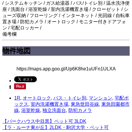
/ システムキッチン / ガス給湯器 / バス/トイレ別 / 温水洗浄便
座 / 洗面台 / 浴室乾燥 / 室内洗濯機置き場 / クローゼット / シ
ューズ収納 / フローリング / インターネット / 光回線 / 自転車
置き場 / 防犯カメラ / オートロック / モニター付きドアフォ
ン / 宅配ロッカー /
備考欄
物件地図
https://maps.app.goo.gl/Up6K8he1uUFn1ULXA
1R
,
オートロック
,
バス・トイレ別
,
マンション
,
宅配ボ
ックス
,
室内洗濯機置き場
,
東急世田谷線
,
東急田園都市
線
,
浴室乾燥
,
独立洗面台
,
防犯カメラ
【パークハウス中目黒】ペット可 3LDK
【ラ・ルーナ東が丘】2LDK・駒沢大学・ペット可