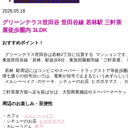
33万～34万
仲介手数料50％OFF
2026.05.18
グリーンテラス世田谷
世田谷線 若林駅 三軒茶
屋徒歩圏内 3LDK
おすすめポイント！
 グリーンテラス世田谷は若林2丁目に位置する マンションです
東急世田谷線「若林」駅徒歩8分、東急田園都市線「三軒茶屋」 
 若林 駅周辺にはコンビニやスーパー・ドラッグストア等徒歩
環七通りの信号沿いでは、電車が信号で止まるというめずらしい
 メルシーべイク のケーキ、シチューのお店 ヒポポタマス 、
三軒茶屋方面へ足を延ばせば、大型商業施設やスーパーマーケッ
周辺のお楽しみ・至便性
・カフェ　
メルシーべイク
・シチューのお店 
ヒポポタマス
・カレーうどん 
香乃 