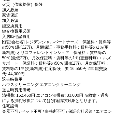
火災（借家賠償）保険
加入必須
家賃保証
加入必須
鍵交換費用
鍵交換費用必須
入居時他諸費用
[保証会社名] レジデンシャルパートナーズ 保証料：賃料等
の50％(最低2万)、月額保証・事務手数料：賃料等の1％(更
新料無) オリコフォレントインシュア 保証料：賃料等の
50％(最低2万)、月次保証料：賃料等の1％(更新料無) エルズ
サポート 保証料：賃料等の50％(最低2万)、月次保証料：
賃料等の1％(更新料無) 住宅保険 要 16,550円 2年 鍵交換
代: 44,000円
退去時費用
ハウスクリーニング エアコンクリーニング
退去時費用備考
清掃費: 152,460円 エアコン清掃費: 33,000円 ※故意・過失
による損耗毀損については別途請求対象となります。
住宅設備
楽器不可 / ペット不可 / 事務所不可 / 保証会社必須 / エアコン