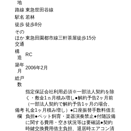
地
路線
東急世田谷線
駅名
若林
徒歩
徒歩8分
その
ほか
東急田園都市線三軒茶屋徒歩15分
交通
構
RC
造
築年
2006年2月
月
総戸
数
指定保証会社利用必須※一部法人契約を除
く・敷金1ヵ月積み増し●解約予告2ヶ月前
（一部法人契約で解約予告1ヶ月の場合、
備考
礼金1ヶ月積み増し）●口座振替手数料借主
欄
負担●ペット飼育・楽器演奏禁止●付随設備
に関する費用・空き状況等は要確認●契約
時鍵交換費用借主負担、退居時エアコン清