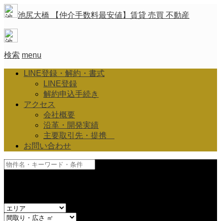
池尻大橋 【仲介手数料最安値】賃貸 売買 不動産
検索
menu
LINE登録・解約・書式
LINE登録
解約申込手続き
アクセス
会社概要
沿革・開発実績
主要取引先・提携
お問い合わせ
and
or