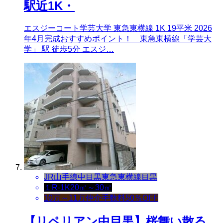
駅近1K・
エスジーコート学芸大学 東急東横線 1K 19平米 2026
年4月完成おすすめポイント！ 東急東横線「学芸大
学」 駅 徒歩5分 エスジ…
JR山手線
中目黒
東急東横線
目黒
１R-1K
20㎡～30㎡
10万～11万
仲介手数料50％OFF
【リペリアン中目黒】桜舞い散る