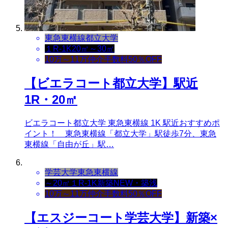
東急東横線
都立大学
１R-1K
20㎡～30㎡
10万～11万
仲介手数料50％OFF
【ビエラコート都立大学】駅近
1R・20㎡
ビエラコート都立大学 東急東横線 1K 駅近おすすめポ
イント！ 東急東横線「都立大学」駅徒歩7分、東急
東横線「自由が丘」駅…
学芸大学
東急東横線
～20㎡
１R-1K
新築NEW・築浅
10万～11万
仲介手数料50％OFF
【エスジーコート学芸大学】新築×