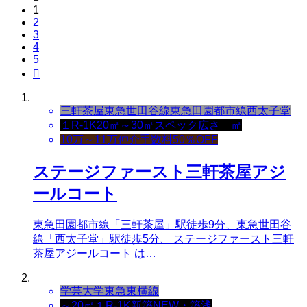
1
2
3
4
5

三軒茶屋
東急世田谷線
東急田園都市線
西太子堂
１R-1K
20㎡～30㎡
スペック
広さ ㎡
10万～11万
仲介手数料50％OFF
ステージファースト三軒茶屋アジ
ールコート
東急田園都市線「三軒茶屋」駅徒歩9分、東急世田谷
線「西太子堂」駅徒歩5分、 ステージファースト三軒
茶屋アジールコート は…
学芸大学
東急東横線
～20㎡
１R-1K
新築NEW・築浅