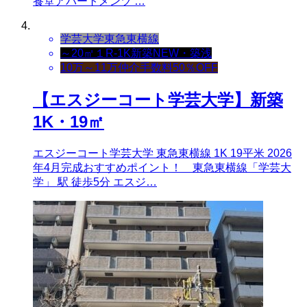
養堂アパートメンツ …
学芸大学
東急東横線
～20㎡
１R-1K
新築NEW・築浅
10万～11万
仲介手数料50％OFF
【エスジーコート学芸大学】新築
1K・19㎡
エスジーコート学芸大学 東急東横線 1K 19平米 2026
年4月完成おすすめポイント！ 東急東横線「学芸大
学」 駅 徒歩5分 エスジ…