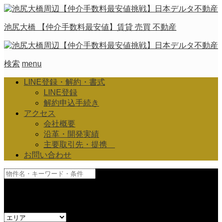
池尻大橋 【仲介手数料最安値】賃貸 売買 不動産
検索
menu
LINE登録・解約・書式
LINE登録
解約申込手続き
アクセス
会社概要
沿革・開発実績
主要取引先・提携
お問い合わせ
and
or