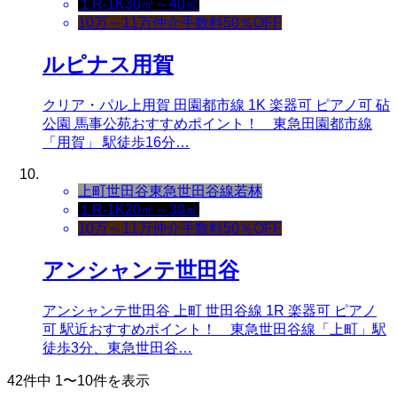
１R-1K
30㎡～40㎡
10万～11万
仲介手数料50％OFF
ルピナス用賀
クリア・パル上用賀 田園都市線 1K 楽器可 ピアノ可 砧
公園 馬事公苑おすすめポイント！ 東急田園都市線
「用賀」 駅徒歩16分…
上町
世田谷
東急世田谷線
若林
１R-1K
20㎡～30㎡
10万～11万
仲介手数料50％OFF
アンシャンテ世田谷
アンシャンテ世田谷 上町 世田谷線 1R 楽器可 ピアノ
可 駅近おすすめポイント！ 東急世田谷線「上町」駅
徒歩3分、東急世田谷…
42件中 1〜10件を表示