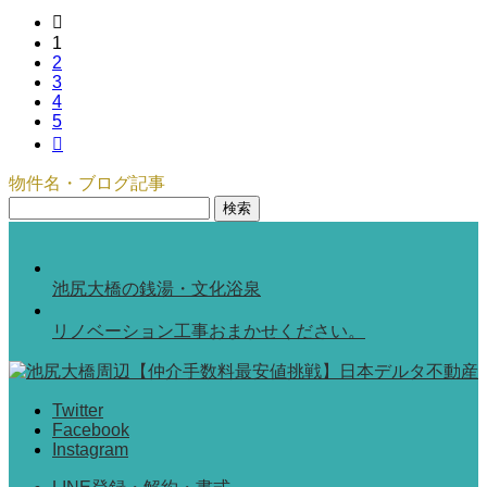

1
2
3
4
5

物件名・ブログ記事
検
索:
池尻大橋の銭湯・文化浴泉
リノベーション工事おまかせください。
Twitter
Facebook
Instagram