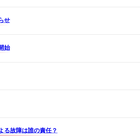
らせ
開始
よる故障は誰の責任？