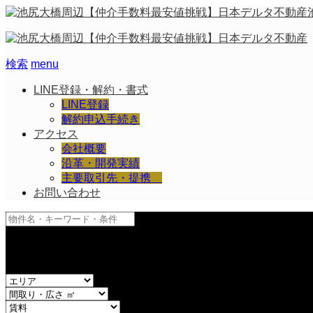
検索
menu
LINE登録・解約・書式
LINE登録
解約申込手続き
アクセス
会社概要
沿革・開発実績
主要取引先・提携
お問い合わせ
and
or