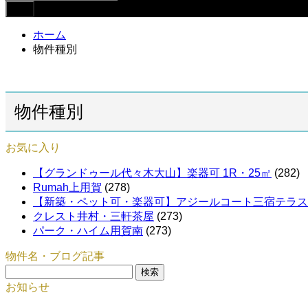
ホーム
物件種別
物件種別
お気に入り
【グランドゥール代々木大山】楽器可 1R・25㎡
(282)
Rumah上用賀
(278)
【新築・ペット可・楽器可】アジールコート三宿テラス
クレスト井村・三軒茶屋
(273)
パーク・ハイム用賀南
(273)
物件名・ブログ記事
検
索:
お知らせ