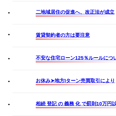
二地域居住の促進へ、改正法が成立
賃貸契約者の方は要注意
不安な住宅ローン125％ルールにつ
お休み➤地方Iターン売買取引により
相続 登記 の 義務 化 で罰則10万